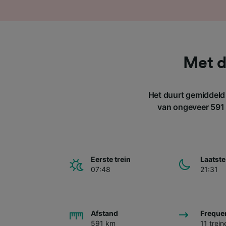
Met d
Het duurt gemiddeld
van ongeveer 591 
Eerste trein
Laatste
07:48
21:31
Afstand
Freque
591 km
11 trei