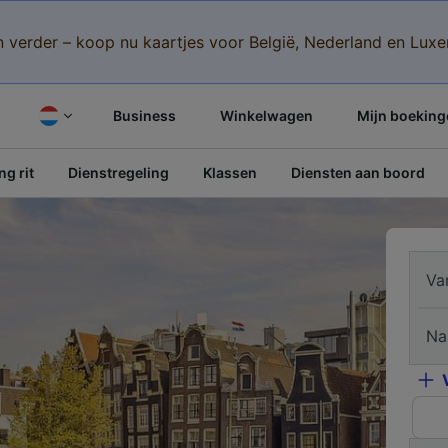
n verder – koop nu kaartjes voor België, Nederland en Lu
Business
Winkelwagen
Mijn boeking
g rit
Dienstregeling
Klassen
Diensten aan boord
Va
Na