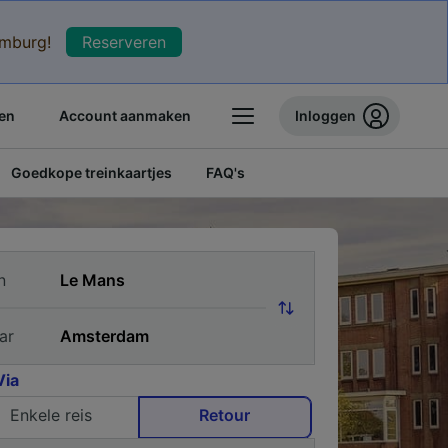
xemburg!
Reserveren
en
Account aanmaken
Inloggen
Goedkope treinkaartjes
FAQ's
n
ar
Via
Enkele reis
Retour