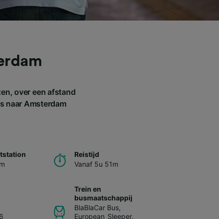
terdam
en, over een afstand
ans naar Amsterdam
station
Reistijd
am
Vanaf 5u 51m
Trein en
busmaatschappij
BlaBlaCar Bus
,
6
European_Sleeper
,