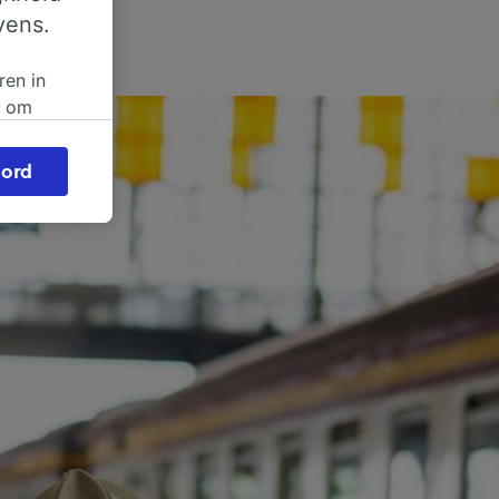
vens.
ren in
n om
 of
ord
beroep
ingen op
ze
vloed
ng als
inden:
tief
en
sten.