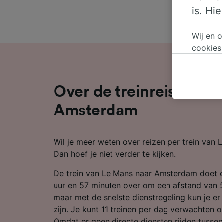
is. Hi
Wij en 
cookies
persoon
wijzige
bezwaar
Over de treinreis van 
op gere
elk mom
Amsterdam
keuzes 
op brow
Wil je meer weten over reizen per trein va
je ons 
Dan hoef je niet verder te kijken.
Wij en 
De trein van Le Mans naar Amsterdam doet 
Preciez
scannen 
uur en 57 minuten over om een afstand van 5
openen.
maar met de snelste dienstregeling kun je er 
content
zijn. Je kunt 11 treinen per dag verwachten 
Omdat er geen directe diensten rijden tuss