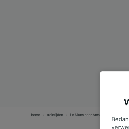
W
home
treintijden
Le Mans naar Amsterdam
Bedank
verwer