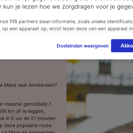
er kun je lezen hoe we zorgdragen voor je gege
onze
115
partners slaan informatie, zoals unieke identificato
, op een apparaat op, en/of lezen deze van een apparaat i
sgegevens te verwerken. Je kunt je instellingen bevestigen
n door hieronder te klikken. Daaronder valt ook je recht om
Doeleinden weergeven
Akko
 te maken in alle gevallen dat er voor de verwerking een 
Le Mans naar
chtvaardigd belangen wordt gemaakt. Je kunt deze instell
ent wijzigen op de pagina met onze privacyverklaring. De
worden aan onze partners doorgegeven en hebben geen in
segegevens. Je gegevens worden niet gebruikt voor tracki
n Le Mans naar Amsterdam?
hebt gevraagd om je niet te volgen.
onze partners verwerken gegevens voor de volgende doele
er meestal gemiddeld 7
e geolocatiegegevens gebruiken. De apparaatkenmerken ac
ter identificatie. Informatie op een apparaat opslaan en/of
91 km af te leggen,
 Gepersonaliseerde advertenties en content, advertentie- 
al in 5 uur en 51 minuten
metingen, doelgroepenonderzoek en ontwikkeling van dien
op deze populaire route.
en Le Mans en Amsterdam,