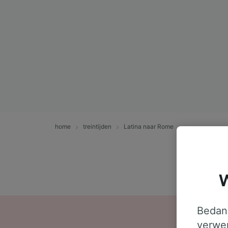
home
treintijden
Latina naar Rome
W
Bedank
verwer