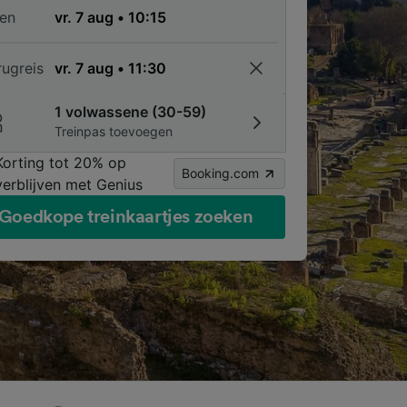
en
rugreis
1 volwassene (30-59)
Treinpas toevoegen
Korting tot 20% op
Booking.com
verblijven met Genius
Goedkope treinkaartjes zoeken