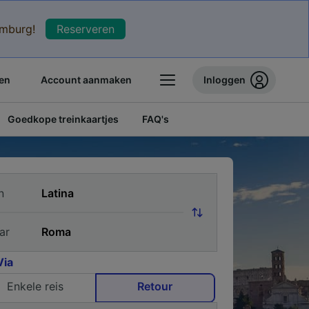
xemburg!
Reserveren
en
Account aanmaken
Inloggen
Goedkope treinkaartjes
FAQ's
n
ar
Via
Enkele reis
Retour