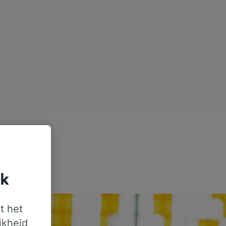
jk
t het
jkheid