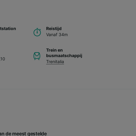
station
Reistijd
Vanaf 34m
Trein en
busmaatschappij
,10
Trenitalia
van de meest gestelde