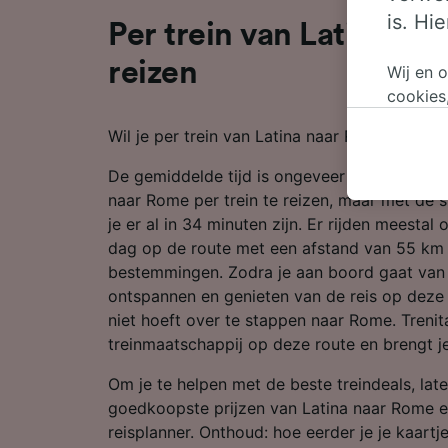
is. Hi
Per trein van Latina na
reizen
Wij en 
cookies
persoon
Wil je per trein van Latina naar Rome reizen? 
wijzige
bezwaar
De gemiddelde tijd is ongeveer 41 minuten 
op gere
naar Rome per trein te reizen, maar met de s
elk mom
je er al in 34 minuten zijn. Er rijden meestal
keuzes 
dag op de route met een afstand van 55 km
op brow
bestemmingen. Zodra je aan boord gaat van d
je ons 
ontspannen en genieten van de reis op deze 
niet hoeft over te stappen naar Rome. Trenita
Wij en 
treinmaatschappij op deze route en brengt j
Preciez
scannen 
Om je te helpen met de beste treindeals, late
openen.
goedkoopste prijzen van Latina naar Rome er
content
reisplanner. Onthoud: hoe eerder je je kaart