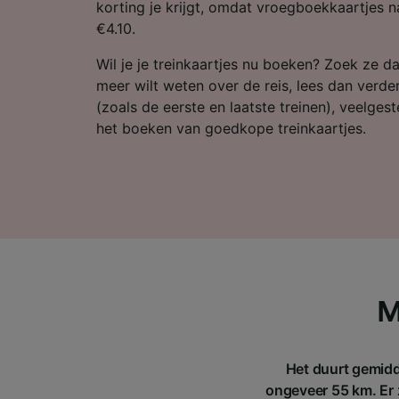
Partnerl
korting je krijgt, omdat vroegboekkaartjes n
€4.10.
Wil je je treinkaartjes nu boeken? Zoek ze da
meer wilt weten over de reis, lees dan verde
(zoals de eerste en laatste treinen), veelges
het boeken van goedkope treinkaartjes.
M
Het duurt gemidd
ongeveer 55 km. Er z