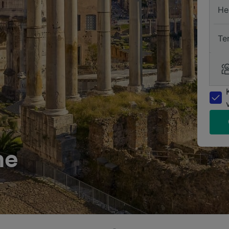
He
Te
me