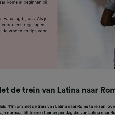
ijst (derden)
aar Rome al beginnen bij
n vandaag bij ons. Als je
r voor dienstregelingen
telde vragen en tips voor
et de trein van Latina naar Ro
eld 41m om met de trein van Latina naar Rome te reizen, ove
ijn normaal 56 treinen treinen per dag die van Latina naar R