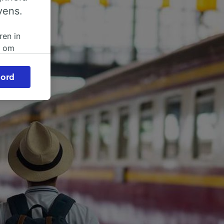
vens.
ren in
n om
 of
ord
beroep
ingen op
ze
vloed
ng als
inden:
tief
en
sten.