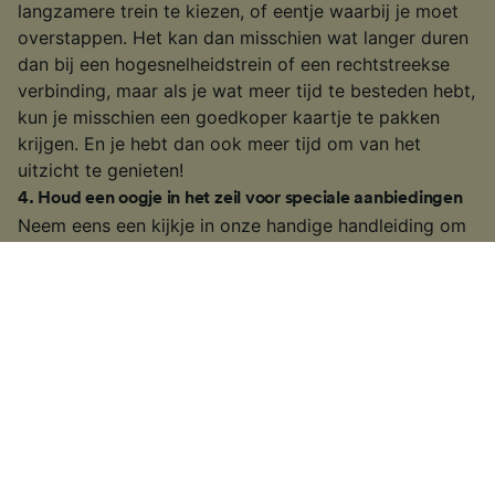
langzamere trein te kiezen, of eentje waarbij je moet
overstappen. Het kan dan misschien wat langer duren
dan bij een hogesnelheidstrein of een rechtstreekse
verbinding, maar als je wat meer tijd te besteden hebt,
kun je misschien een goedkoper kaartje te pakken
krijgen. En je hebt dan ook meer tijd om van het
uitzicht te genieten!
4
.
Houd een oogje in het zeil voor speciale aanbiedingen
Neem eens een kijkje in onze handige handleiding om
na te kijken wanneer de Europese
spoorwegmaatschappijen hun speciale aanbiedingen
en kortingen aanbieden; misschien vind je wel
goedkope kaartjes voor jouw rit.
Specifieke informatie over hoe je goedkope kaartjes
kunt scoren vind je op onze site voor Europese
treinkaartjes.
§
Mogelijk bieden sommige spoorwegmaatschappijen geen treinkaartjes