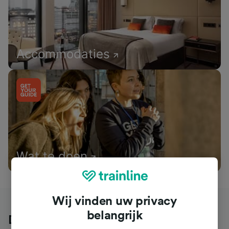
Accommodaties
Wat te doen
Wij vinden uw privacy
belangrijk
Dit zeggen klanten over Trainline