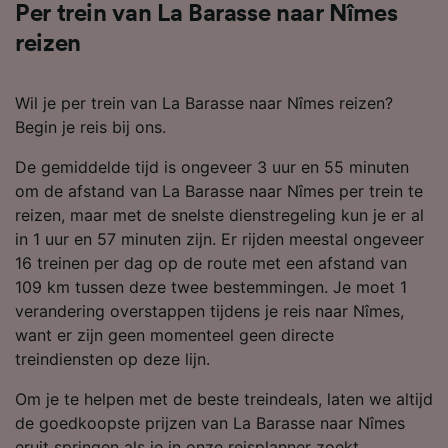
Per trein van La Barasse naar Nîmes
keuzes worden aan onze partners
doorgegeven en hebben geen invloed op
reizen
browsegegevens. Je gegevens worden niet
gebruikt voor tracking als je ons hebt
Wil je per trein van La Barasse naar Nîmes reizen?
gevraagd om je niet te volgen.
Begin je reis bij ons.
Wij en onze partners verwerken gegevens
De gemiddelde tijd is ongeveer 3 uur en 55 minuten
voor de volgende doeleinden:
om de afstand van La Barasse naar Nîmes per trein te
Precieze geolocatiegegevens gebruiken. De
reizen, maar met de snelste dienstregeling kun je er al
apparaatkenmerken actief scannen ter
in 1 uur en 57 minuten zijn. Er rijden meestal ongeveer
identificatie. Informatie op een apparaat
opslaan en/of openen. Gepersonaliseerde
16 treinen per dag op de route met een afstand van
advertenties en content, advertentie- en
109 km tussen deze twee bestemmingen. Je moet 1
contentmetingen, doelgroepenonderzoek en
verandering overstappen tijdens je reis naar Nîmes,
ontwikkeling van diensten.
want er zijn geen momenteel geen directe
Partnerlijst (derden)
treindiensten op deze lijn.
Om je te helpen met de beste treindeals, laten we altijd
de goedkoopste prijzen van La Barasse naar Nîmes
eruit springen als je in onze reisplanner zoekt.