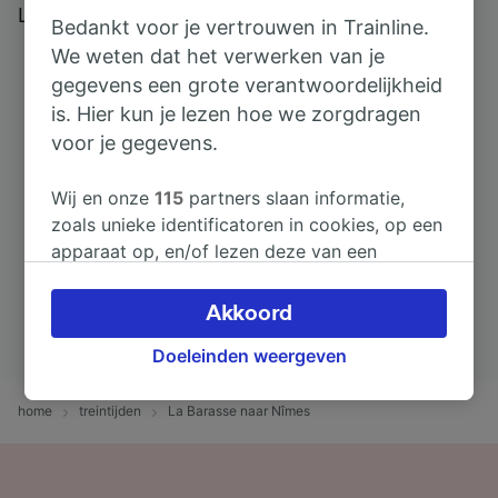
Lees echte beoordelingen van echte gebruikers
Bedankt voor je vertrouwen in Trainline.
We weten dat het verwerken van je
gegevens een grote verantwoordelijkheid
is. Hier kun je lezen hoe we zorgdragen
voor je gegevens.
Wij en onze
115
partners slaan informatie,
zoals unieke identificatoren in cookies, op een
apparaat op, en/of lezen deze van een
apparaat in om persoonsgegevens te
verwerken. Je kunt je instellingen bevestigen
Akkoord
of wijzigen door hieronder te klikken.
Doeleinden weergeven
Daaronder valt ook je recht om bezwaar te
maken in alle gevallen dat er voor de
verwerking een beroep op gerechtvaardigd
home
treintijden
La Barasse naar Nîmes
belangen wordt gemaakt. Je kunt deze
instellingen op elk moment wijzigen op de
pagina met onze privacyverklaring. Deze