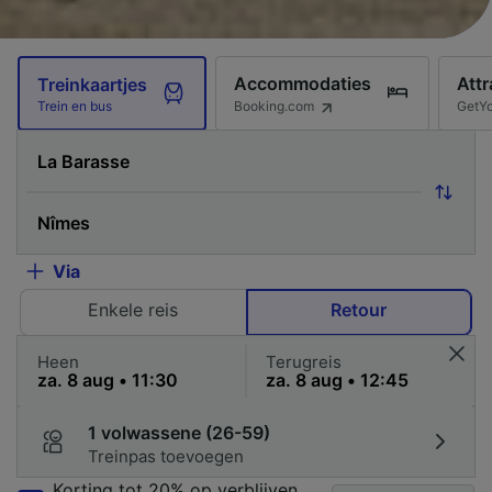
Accommodaties
Attr
Treinkaartjes
Booking.com
GetY
Trein en bus
Via
Enkele reis
Retour
Heen
Terugreis
1 volwassene (26-59)
Treinpas toevoegen
Korting tot 20% op verblijven