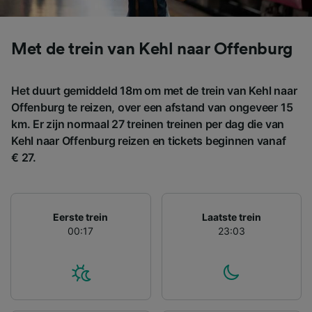
pagina met onze privacyverklaring. Deze
keuzes worden aan onze partners
doorgegeven en hebben geen invloed op
Met de trein van Kehl naar Offenburg
browsegegevens. Je gegevens worden niet
gebruikt voor tracking als je ons hebt
Het duurt gemiddeld 18m om met de trein van Kehl naar
gevraagd om je niet te volgen.
Offenburg te reizen, over een afstand van ongeveer 15
Wij en onze partners verwerken gegevens
km. Er zijn normaal 27 treinen treinen per dag die van
voor de volgende doeleinden:
Kehl naar Offenburg reizen en tickets beginnen vanaf
Precieze geolocatiegegevens gebruiken. De
€ 27.
apparaatkenmerken actief scannen ter
identificatie. Informatie op een apparaat
opslaan en/of openen. Gepersonaliseerde
advertenties en content, advertentie- en
Eerste trein
Laatste trein
contentmetingen, doelgroepenonderzoek en
00:17
23:03
ontwikkeling van diensten.
Partnerlijst (derden)