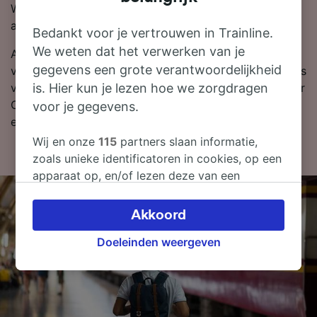
We laten altijd de goedkoopste prijzen eruit springen
als je in onze reisplanner zoekt.
Bedankt voor je vertrouwen in Trainline.
We weten dat het verwerken van je
Als je er klaar voor bent om te boeken, zoek dan
gegevens een grote verantwoordelijkheid
vandaag nog bij ons naar goedkope treinkaartjes. Lees
is. Hier kun je lezen hoe we zorgdragen
verder voor meer informatie over de reis per trein naar
Offenburg, zoals onze dienstregeling waarin je de
voor je gegevens.
eerste en laatste treinen kunt bekijken.
Wij en onze
115
partners slaan informatie,
zoals unieke identificatoren in cookies, op een
apparaat op, en/of lezen deze van een
apparaat in om persoonsgegevens te
verwerken. Je kunt je instellingen bevestigen
Akkoord
of wijzigen door hieronder te klikken.
Doeleinden weergeven
Daaronder valt ook je recht om bezwaar te
maken in alle gevallen dat er voor de
verwerking een beroep op gerechtvaardigd
belangen wordt gemaakt. Je kunt deze
instellingen op elk moment wijzigen op de