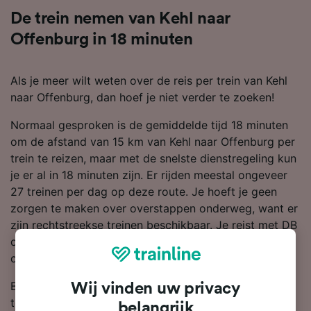
De trein nemen van Kehl naar
Offenburg in 18 minuten
Als je meer wilt weten over de reis per trein van Kehl
naar Offenburg, dan hoef je niet verder te zoeken!
Normaal gesproken is de gemiddelde tijd 18 minuten
om de afstand van 15 km van Kehl naar Offenburg per
trein te reizen, maar met de snelste dienstregeling kun
je er al in 18 minuten zijn. Er rijden meestal ongeveer
27 treinen per dag op deze route. Je hoeft je geen
zorgen te maken over overstappen onderweg, want er
zijn rechtstreekse treinen beschikbaar. Je reist met DB
of SNCF, daar deze de grootste treinmaatschappijen
op deze route zijn.
Boek je treinkaartjes van Kehl naar Offenburg van
Wij vinden uw privacy
tevoren, in plaats van op de dag zelf, al vanaf €27.00.
belangrijk