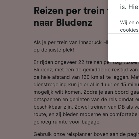
is. Hi
Reizen per trein van I
naar Bludenz
Wij en 
cookies
persoon
Als je per trein van Innsbruck Hbf naar Blude
wijzige
op de juiste plek!
bezwaar
op gere
Er rijden ongeveer 22 treinen per dag tusse
elk mom
Bludenz, met een de gemiddelde reistijd van
keuzes 
de hele afstand van 120 km af te leggen. Met
op brow
dienstregeling kun je er al in 1 uur en 15 minut
je ons 
mogelijk wilt komen. Zodra je aan boord gaat
ontspannen en genieten van de reis omdat er
Wij en 
beschikbaar zijn. Zowel treinen van DB als v
Preciez
route, en zij bieden moderne en comfortabe
scannen 
openen.
genoeg ruimte voor bagage.
content
Gebruik onze reisplanner boven aan de pag