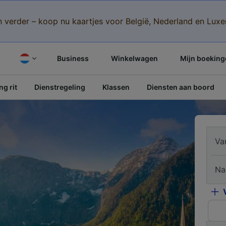
n verder – koop nu kaartjes voor België, Nederland en Lu
Business
Winkelwagen
Mijn boeking
g rit
Dienstregeling
Klassen
Diensten aan boord
Va
Na