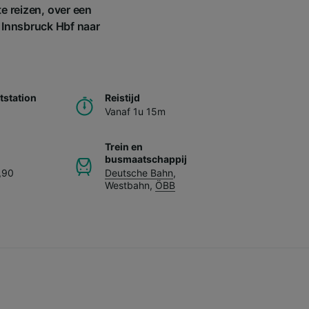
e reizen, over een
n Innsbruck Hbf naar
station
Reistijd
Vanaf 1u 15m
Trein en
busmaatschappij
,90
Deutsche Bahn
,
Westbahn
,
ÖBB