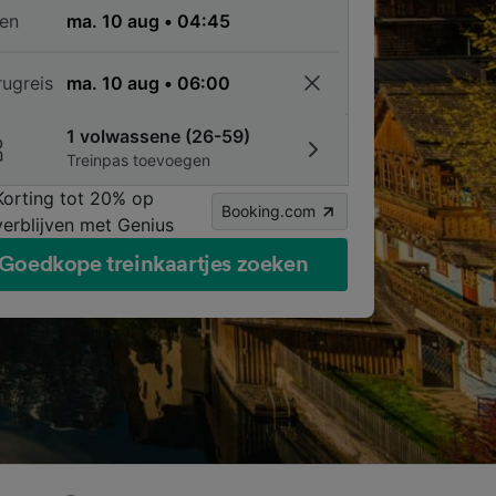
en
rugreis
1 volwassene (26-59)
Treinpas toevoegen
Korting tot 20% op
Booking.com
verblijven met Genius
Goedkope treinkaartjes zoeken