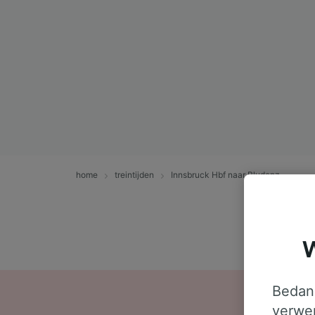
home
treintijden
Innsbruck Hbf naar Bludenz
W
Bedank
verwer