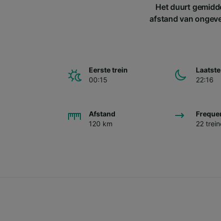
Het duurt gemidde
afstand van ongevee
Eerste trein
Laatste
00:15
22:16
Afstand
Freque
120 km
22 trei