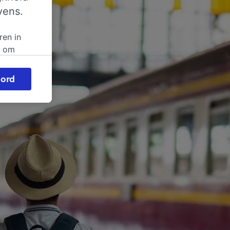
vens.
ren in
n om
 of
ord
beroep
ingen op
ze
vloed
ng als
inden:
tief
en
sten.