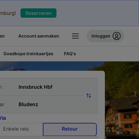
xemburg!
Reserveren
en
Account aanmaken
Inloggen
Goedkope treinkaartjes
FAQ's
n
ar
Via
Enkele reis
Retour