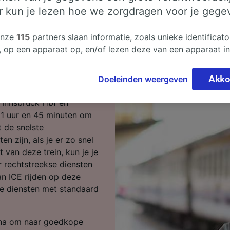
er kun je lezen hoe we zorgdragen voor je gege
nnsbruck Hbf
onze
115
partners slaan informatie, zoals unieke identificato
, op een apparaat op, en/of lezen deze van een apparaat i
sgegevens te verwerken. Je kunt je instellingen bevestigen
nz wilt reizen, dan ben je
n door hieronder te klikken. Daaronder valt ook je recht om
Doeleinden weergeven
Akko
 te maken in alle gevallen dat er voor de verwerking een 
chtvaardigd belangen wordt gemaakt. Je kunt deze instell
n Innsbruck Hbf en
ent wijzigen op de pagina met onze privacyverklaring. De
 1 uur en 45 minuten om
worden aan onze partners doorgegeven en hebben geen in
 de snelste
segegevens. Je gegevens worden niet gebruikt voor tracki
en zijn, als je er zo snel
hebt gevraagd om je niet te volgen.
 van deze trein, kun je je
 rechtstreekse diensten
onze partners verwerken gegevens voor de volgende doele
an ICE rijden op deze
e geolocatiegegevens gebruiken. De apparaatkenmerken ac
le diensten met standaard
ter identificatie. Informatie op een apparaat opslaan en/of
 Gepersonaliseerde advertenties en content, advertentie- 
metingen, doelgroepenonderzoek en ontwikkeling van dien
ina om naar goedkope