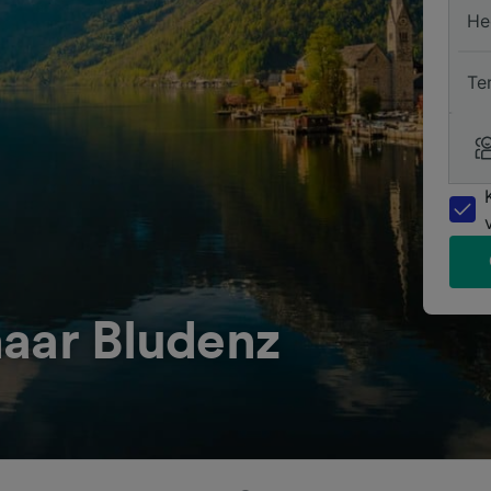
He
Te
naar Bludenz