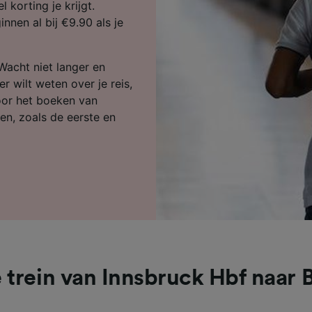
ijst (derden)
 korting je krijgt.
nnen al bij €9.90 als je
Wacht niet langer en
r wilt weten over je reis,
voor het boeken van
en, zoals de eerste en
 trein van Innsbruck Hbf naar 