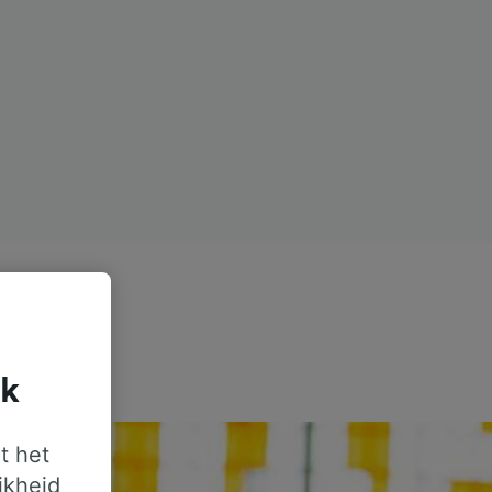
jk
t het
jkheid