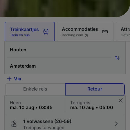
Accommodaties
Attr
Treinkaartjes
Booking.com
GetY
Trein en bus
Via
Enkele reis
Retour
Heen
Terugreis
1 volwassene (26-59)
Treinpas toevoegen