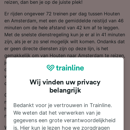
reizen, dan ben je op de juiste plek!
Er rijden ongeveer 72 treinen per dag tussen Houten
en Amsterdam, met een de gemiddelde reistijd van 46
minuten om de hele afstand van 42 km af te leggen.
Met de snelste dienstregeling kun je er al in 41 minuten
zijn, als je er zo snel mogelijk wilt komen. Ondanks dat
er geen directe diensten zijn op deze lijn, is het
gemakkelijk om van Houten naar Amsterdam te reizen,
je hoeft slechts 1 verandering over te stappen. NS is
de grootste treinmaatschappij op deze route, dus
waarschijnlijk reis je met hen gedurende je hele of een
Wij vinden uw privacy
deel van je reis naar Amsterdam.
belangrijk
Gebruik onze reisplanner boven aan de pagina om
naar goedkope kaartjes te zoeken en wij laten je zien
Bedankt voor je vertrouwen in Trainline.
hoeveel korting je krijgt op treinkaartjes van Houten
We weten dat het verwerken van je
naar Amsterdam als je van tevoren boekt.
gegevens een grote verantwoordelijkheid
Wil je je treinkaartjes naar Amsterdam boeken? Wacht
is. Hier kun je lezen hoe we zorgdragen