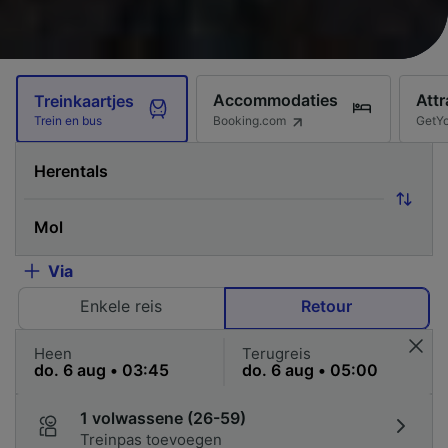
Accommodaties
Attr
Treinkaartjes
Booking.com
GetY
Trein en bus
Via
Enkele reis
Retour
Heen
Terugreis
1 volwassene (26-59)
Treinpas toevoegen