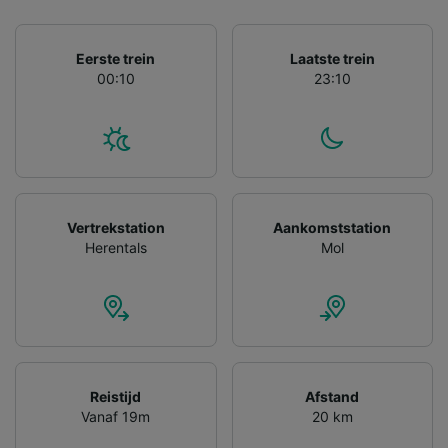
gevraagd om je niet te volgen.
Wij en onze partners verwerken gegevens
Eerste trein
Laatste trein
voor de volgende doeleinden:
00:10
23:10
Precieze geolocatiegegevens gebruiken. De
apparaatkenmerken actief scannen ter
identificatie. Informatie op een apparaat
opslaan en/of openen. Gepersonaliseerde
advertenties en content, advertentie- en
contentmetingen, doelgroepenonderzoek en
ontwikkeling van diensten.
Vertrekstation
Aankomststation
Partnerlijst (derden)
Herentals
Mol
Reistijd
Afstand
Vanaf 19m
20 km