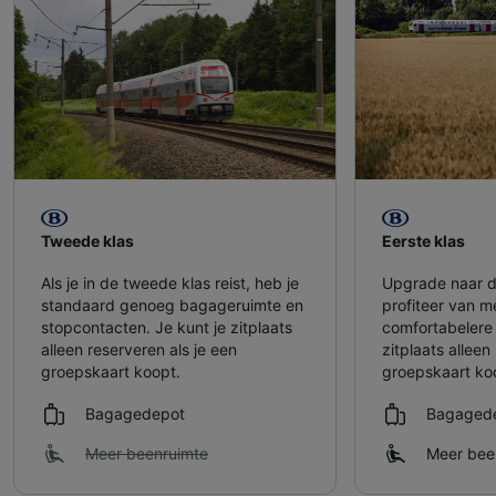
Tweede klas
Eerste klas
Als je in de tweede klas reist, heb je
Upgrade naar d
standaard genoeg bagageruimte en
profiteer van m
stopcontacten. Je kunt je zitplaats
comfortabelere 
alleen reserveren als je een
zitplaats alleen
groepskaart koopt.
groepskaart ko
Bagagedepot
Bagaged
Meer beenruimte
Meer bee