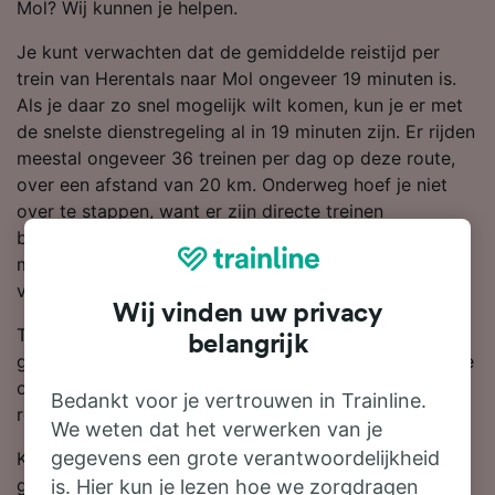
Mol? Wij kunnen je helpen.
Je kunt verwachten dat de gemiddelde reistijd per
trein van Herentals naar Mol ongeveer 19 minuten is.
Als je daar zo snel mogelijk wilt komen, kun je er met
de snelste dienstregeling al in 19 minuten zijn. Er rijden
meestal ongeveer 36 treinen per dag op deze route,
over een afstand van 20 km. Onderweg hoef je niet
over te stappen, want er zijn directe treinen
beschikbaar van Herentals naar Mol. Je kunt reizen
met een trein van SNCB, want zij zijn het grootste
vervoersbedrijf op deze route.
Wij vinden uw privacy
Treinkaartjes van Herentals naar Mol zijn meestal
belangrijk
goedkoper als je van tevoren boekt dan wanneer je ze
op dezelfde dag koopt. Begin een zoekopdracht in de
Bedankt voor je vertrouwen in Trainline.
reisplanner om de laatste prijzen te bekijken.
We weten dat het verwerken van je
gegevens een grote verantwoordelijkheid
Klaar om te boeken? Zoek vandaag nog bij ons naar
goedkope treinkaartjes. Lees verder voor meer
is. Hier kun je lezen hoe we zorgdragen