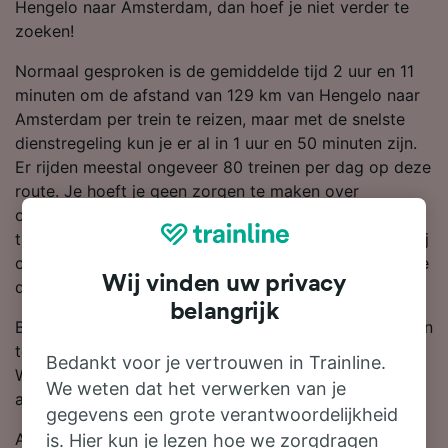
Hengelo naar Amsterdam, dan hoef je niet verder te
zoeken!
Normaal gesproken is de gemiddelde tijd 2 uur en 11
minuten om de afstand van 129 km van Hengelo naar
Amsterdam per trein te reizen, maar met de snelste
dienstregeling kun je er al in 1 uur en 50 minuten zijn.
Er rijden meestal ongeveer 80 treinen per dag op deze
route. Je hoeft je geen zorgen te maken over
overstappen onderweg, want er zijn rechtstreekse
treinen beschikbaar. Als de grootste treinmaatschappij
op deze route, reis je waarschijnlijk met NS gedurende
Wij vinden uw privacy
de hele reis naar Amsterdam of een deel ervan.
belangrijk
Boek je treinkaartjes van Hengelo naar Amsterdam van
tevoren, in plaats van op de dag zelf, al vanaf €28.90.
Bedankt voor je vertrouwen in Trainline.
We laten altijd de goedkoopste prijzen eruit springen
We weten dat het verwerken van je
als je in onze reisplanner zoekt.
gegevens een grote verantwoordelijkheid
Als je er klaar voor bent om te boeken, zoek dan
is. Hier kun je lezen hoe we zorgdragen