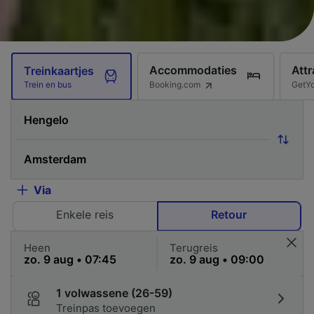
Accommodaties
Attr
Treinkaartjes
Booking.com
GetY
Trein en bus
Via
Enkele reis
Retour
Heen
Terugreis
1 volwassene (26-59)
Treinpas toevoegen