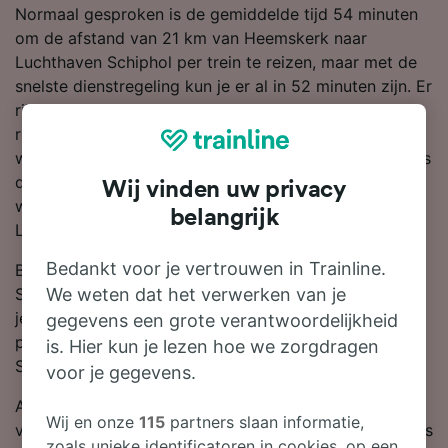
Normaal gesproken is de gemiddelde tijd 54 minuten
om de afstand van 21 km van Heemskerk naar
Luchthaven Schiphol per trein te reizen, maar met de
snelste dienstregeling kun je er al in 52 minuten zijn. Er
rijden meestal ongeveer 76 treinen per dag op deze
route. Je moet 1 verandering overstappen onderweg,
want er zijn geen directe treindiensten op deze lijn. Als
de grootste treinmaatschappij op deze route, reis je
Wij vinden uw privacy
waarschijnlijk met NS gedurende de hele reis naar
belangrijk
Luchthaven Schiphol of een deel ervan.
Bedankt voor je vertrouwen in Trainline.
Boek treinkaartjes van Heemskerk naar Luchthaven
We weten dat het verwerken van je
Schiphol van tevoren in plaats van op de dag zelf, en
je zult altijd de goedkoopste tarieven scoren. Je kunt
gegevens een grote verantwoordelijkheid
prijzen voor de reis Heemskerk naar Luchthaven
is. Hier kun je lezen hoe we zorgdragen
Schiphol vinden in onze reisplanner.
voor je gegevens.
Als je er klaar voor bent om te boeken, zoek dan
Wij en onze
115
partners slaan informatie,
vandaag nog bij ons naar goedkope treinkaartjes. Lees
zoals unieke identificatoren in cookies, op een