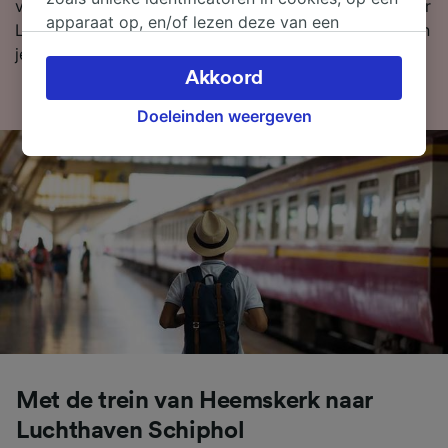
verder voor meer informatie over de reis per trein naar
apparaat op, en/of lezen deze van een
Luchthaven Schiphol, zoals onze dienstregeling waarin
apparaat in om persoonsgegevens te
je de eerste en laatste treinen kunt bekijken.
verwerken. Je kunt je instellingen bevestigen
Akkoord
of wijzigen door hieronder te klikken.
Doeleinden weergeven
Daaronder valt ook je recht om bezwaar te
maken in alle gevallen dat er voor de
verwerking een beroep op gerechtvaardigd
belangen wordt gemaakt. Je kunt deze
instellingen op elk moment wijzigen op de
pagina met onze privacyverklaring. Deze
keuzes worden aan onze partners
doorgegeven en hebben geen invloed op
browsegegevens. Je gegevens worden niet
gebruikt voor tracking als je ons hebt
gevraagd om je niet te volgen.
Wij en onze partners verwerken gegevens
Met de trein van Heemskerk naar
voor de volgende doeleinden:
Luchthaven Schiphol
Precieze geolocatiegegevens gebruiken. De