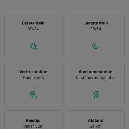
apparaatkenmerken actief scannen ter
identificatie. Informatie op een apparaat
opslaan en/of openen. Gepersonaliseerde
advertenties en content, advertentie- en
Eerste trein
Laatste trein
contentmetingen, doelgroepenonderzoek en
00:24
23:54
ontwikkeling van diensten.
Partnerlijst (derden)
Vertrekstation
Aankomststation
Heemskerk
Luchthaven Schiphol
Reistijd
Afstand
Vanaf 52m
21 km