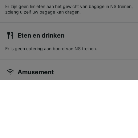
Er zijn geen limieten aan het gewicht van bagage in NS treinen,
zolang u zelf uw bagage kan dragen.
Eten en drinken
Er is geen catering aan boord van NS treinen.
Amusement
In een meerderheid van de Intercitytreinen van de NS is gratis
wifi aan boord. Als er wifi in uw trein is, maak dan verbinding
met het netwerk 'Wifi in de trein’ om online te gaan.
Reizen met kinderen
Kinderen onder de 4 reizen gratis in de treinen van NS.