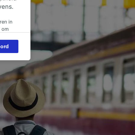
vens.
ren in
n om
 of
ord
beroep
ingen op
ze
vloed
ng als
inden:
tief
en
sten.