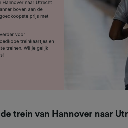
ijst (derden)
an Hannover naar Utrecht
planner boven aan de
 goedkoopste prijs met
 verder voor
goedkope treinkaartjes en
e treinen. Wil je gelijk
s!
de trein van Hannover naar Ut