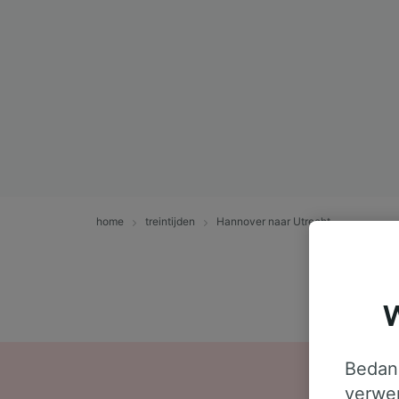
home
treintijden
Hannover naar Utrecht
W
Bedank
verwer