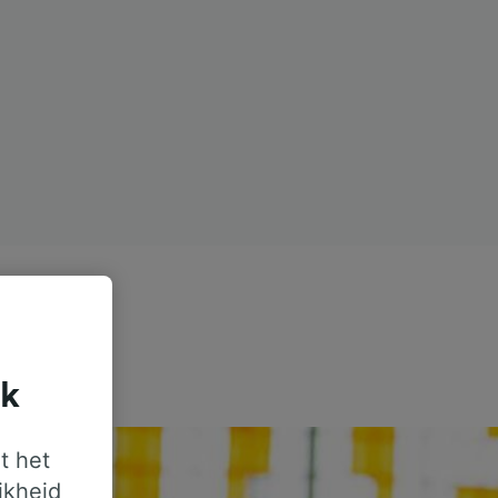
jk
t het
jkheid