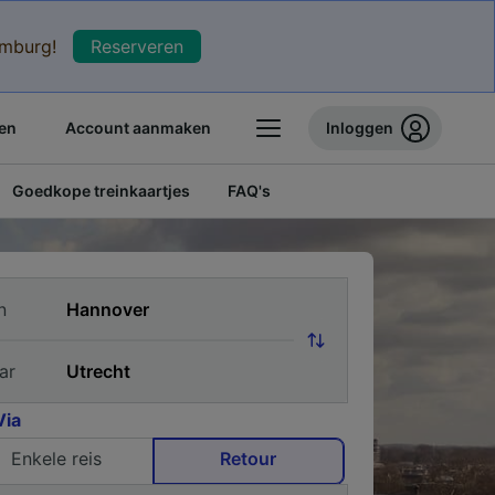
xemburg!
Reserveren
en
Account aanmaken
Inloggen
Goedkope treinkaartjes
FAQ's
n
ar
Via
Enkele reis
Retour