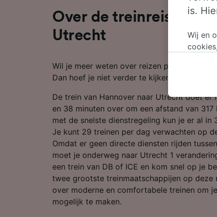
is. Hi
Over de treinreis van 
Utrecht
Wij en 
cookies
persoon
Wil je meer weten over reizen per trein van
wijzige
Dan hoef je niet verder te kijken.
bezwaar
op gere
De trein van Hannover naar Utrecht doet er
elk mom
en 38 minuten over om een afstand van 317 
keuzes 
met de snelste dienstregeling kun je er al in 
op brow
Je kunt 29 treinen per dag verwachten op de
je ons 
Omdat er geen directe diensten rijden tusse
moet je onderweg naar Utrecht 1 veranderin
Wij en 
een trein van DB of ICE en kom snel op je be
Preciez
twee grootste treinmaatschappijen op deze 
scannen 
openen.
over moderne en comfortabele treinen om je
content
mogelijk te maken.