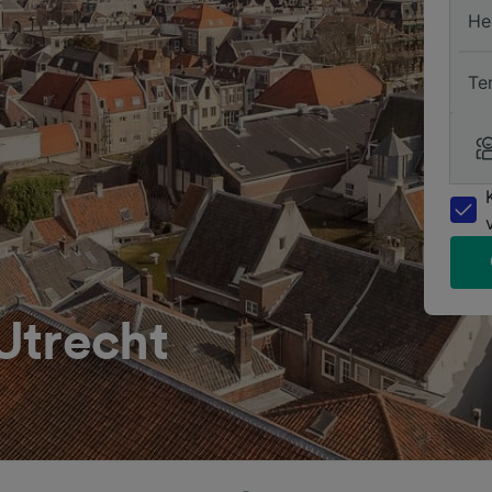
He
Te
Utrecht