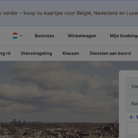
n verder – koop nu kaartjes voor België, Nederland en Lu
Business
Winkelwagen
Mijn boeking
g rit
Dienstregeling
Klassen
Diensten aan boord
Va
Na