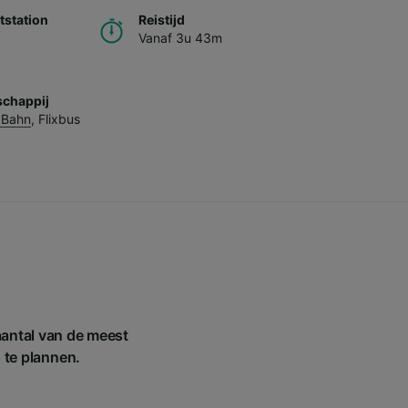
station
Reistijd
Vanaf 3u 43m
chappij
 Bahn
,
Flixbus
aantal van de meest
s te plannen.