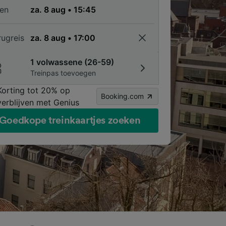
en
rugreis
1 volwassene (26-59)
Treinpas toevoegen
Korting tot 20% op
Booking.com
verblijven met Genius
Goedkope treinkaartjes zoeken