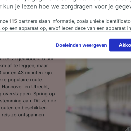
er kun je lezen hoe we zorgdragen voor je gege
Hannover naar
onze
115
partners slaan informatie, zoals unieke identificato
, op een apparaat op, en/of lezen deze van een apparaat i
sgegevens te verwerken. Je kunt je instellingen bevestigen
 Hannover naar Utrecht?
n door hieronder te klikken. Daaronder valt ook je recht om
Doeleinden weergeven
Akko
 te maken in alle gevallen dat er voor de verwerking een 
chtvaardigd belangen wordt gemaakt. Je kunt deze instell
 meestal gemiddeld 6 uur
ent wijzigen op de pagina met onze privacyverklaring. De
km af te leggen, maar
worden aan onze partners doorgegeven en hebben geen in
3 uur en 43 minuten zijn.
segegevens. Je gegevens worden niet gebruikt voor tracki
ze populaire route.
hebt gevraagd om je niet te volgen.
n Hannover en Utrecht,
g overstappen. Spring op
onze partners verwerken gegevens voor de volgende doele
stemming aan. Dit zijn de
e geolocatiegegevens gebruiken. De apparaatkenmerken ac
routen en beschikken
ter identificatie. Informatie op een apparaat opslaan en/of
 Gepersonaliseerde advertenties en content, advertentie- 
 reis zo ontspannen
metingen, doelgroepenonderzoek en ontwikkeling van dien