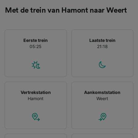
gevraagd om je niet te volgen.
Met de trein van Hamont naar Weert
Wij en onze partners verwerken gegevens
voor de volgende doeleinden:
Precieze geolocatiegegevens gebruiken. De
apparaatkenmerken actief scannen ter
identificatie. Informatie op een apparaat
Eerste trein
Laatste trein
opslaan en/of openen. Gepersonaliseerde
05:25
21:18
advertenties en content, advertentie- en
contentmetingen, doelgroepenonderzoek en
ontwikkeling van diensten.
Partnerlijst (derden)
Vertrekstation
Aankomststation
Hamont
Weert