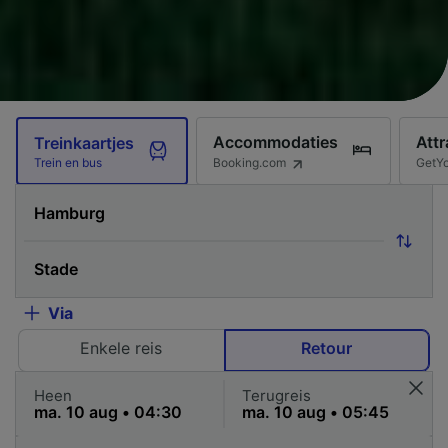
Accommodaties
Attr
Treinkaartjes
Booking.com
GetY
Trein en bus
Via
Enkele reis
Retour
Heen
Terugreis