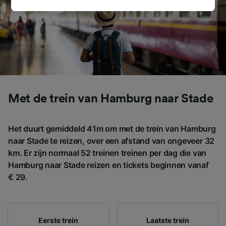
maken in alle gevallen dat er voor de
verwerking een beroep op gerechtvaardigd
belangen wordt gemaakt. Je kunt deze
instellingen op elk moment wijzigen op de
pagina met onze privacyverklaring. Deze
keuzes worden aan onze partners
doorgegeven en hebben geen invloed op
browsegegevens. Je gegevens worden niet
Met de trein van Hamburg naar Stade
gebruikt voor tracking als je ons hebt
gevraagd om je niet te volgen.
Het duurt gemiddeld 41m om met de trein van Hamburg
Wij en onze partners verwerken gegevens
naar Stade te reizen, over een afstand van ongeveer 32
voor de volgende doeleinden:
km. Er zijn normaal 52 treinen treinen per dag die van
Precieze geolocatiegegevens gebruiken. De
Hamburg naar Stade reizen en tickets beginnen vanaf
apparaatkenmerken actief scannen ter
identificatie. Informatie op een apparaat
€ 29.
opslaan en/of openen. Gepersonaliseerde
advertenties en content, advertentie- en
contentmetingen, doelgroepenonderzoek en
ontwikkeling van diensten.
Eerste trein
Laatste trein