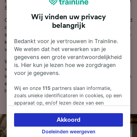
treinmaatschappij op deze route en brengt je snel naar
Stade.
Wij vinden uw privacy
Om je te helpen met de beste treindeals, laten we altijd
belangrijk
de goedkoopste prijzen van Hamburg naar Stade eruit
springen in onze reisplanner. Onthoud: hoe eerder je je
Bedankt voor je vertrouwen in Trainline.
kaartjes boekt, hoe meer korting je krijgt, omdat
We weten dat het verwerken van je
vroegboekkaartjes naar Stade al beginnen bij €29.00.
gegevens een grote verantwoordelijkheid
Wil je je treinkaartjes nu boeken? Zoek ze dan
is. Hier kun je lezen hoe we zorgdragen
vandaag bij ons. Als je meer wilt weten over de reis,
voor je gegevens.
lees dan verder voor dienstregelingen (zoals de eerste
en laatste treinen), veelgestelde vragen en tips voor
Wij en onze
115
partners slaan informatie,
het boeken van goedkope treinkaartjes.
zoals unieke identificatoren in cookies, op een
apparaat op, en/of lezen deze van een
apparaat in om persoonsgegevens te
verwerken. Je kunt je instellingen bevestigen
Akkoord
of wijzigen door hieronder te klikken.
Doeleinden weergeven
Daaronder valt ook je recht om bezwaar te