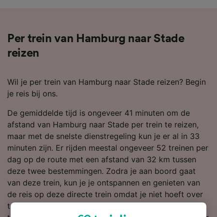
Per trein van Hamburg naar Stade
reizen
Wil je per trein van Hamburg naar Stade reizen? Begin
je reis bij ons.
De gemiddelde tijd is ongeveer 41 minuten om de
afstand van Hamburg naar Stade per trein te reizen,
maar met de snelste dienstregeling kun je er al in 33
minuten zijn. Er rijden meestal ongeveer 52 treinen per
dag op de route met een afstand van 32 km tussen
deze twee bestemmingen. Zodra je aan boord gaat
van deze trein, kun je je ontspannen en genieten van
de reis op deze directe trein omdat je niet hoeft over
te stappen naar Stade. DB is de grootste