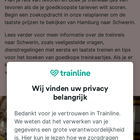
tevoren als de je goedkoopste tarieven wilt scoren.
Begin een zoekopdracht in onze reisplanner om de
laatste prijzen te bekijken van Hamburg naar Schwerin.
Lees verder voor meer informatie over de treinreis
naar Schwerin, zoals veelgestelde vragen,
dienstregelingen met eerste en laatste treinen en tips
voor het boeken van goedkope treinkaartjes. Als je er
klaar voor bent om te boeken, zoek je kaartjes dan
vandaag nog bij ons naar goedkope treinkaartjes.
Wij vinden uw privacy
belangrijk
Bedankt voor je vertrouwen in Trainline.
We weten dat het verwerken van je
gegevens een grote verantwoordelijkheid
is. Hier kun je lezen hoe we zorgdragen