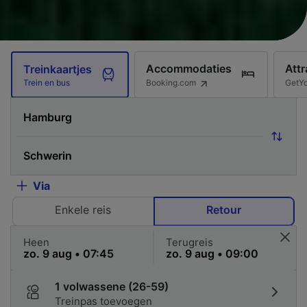
Accommodaties
Attr
Treinkaartjes
Booking.com
GetY
Trein en bus
Via
Enkele reis
Retour
Heen
Terugreis
1 volwassene (26-59)
Treinpas toevoegen