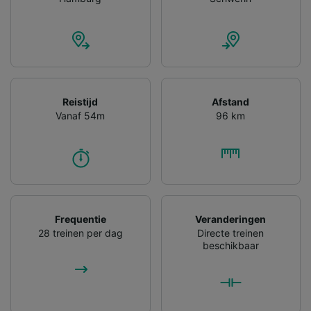
gevraagd om je niet te volgen.
Wij en onze partners verwerken gegevens
voor de volgende doeleinden:
Precieze geolocatiegegevens gebruiken. De
apparaatkenmerken actief scannen ter
identificatie. Informatie op een apparaat
Reistijd
Afstand
opslaan en/of openen. Gepersonaliseerde
Vanaf 54m
96 km
advertenties en content, advertentie- en
contentmetingen, doelgroepenonderzoek en
ontwikkeling van diensten.
Partnerlijst (derden)
Frequentie
Veranderingen
28 treinen per dag
Directe treinen
beschikbaar