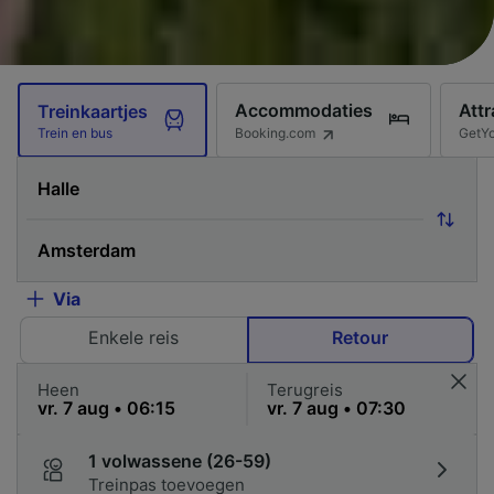
Accommodaties
Attr
Treinkaartjes
Booking.com
GetY
Trein en bus
Via
Enkele reis
Retour
Heen
Terugreis
1 volwassene (26-59)
Treinpas toevoegen