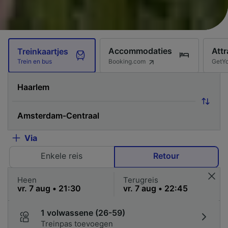
Accommodaties
Attr
Treinkaartjes
Booking.com
GetY
Trein en bus
Via
Enkele reis
Retour
Heen
Terugreis
1 volwassene (26-59)
Treinpas toevoegen