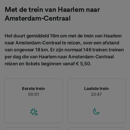
gevraagd om je niet te volgen.
Met de trein van Haarlem naar
Wij en onze partners verwerken gegevens
Amsterdam-Centraal
voor de volgende doeleinden:
Precieze geolocatiegegevens gebruiken. De
apparaatkenmerken actief scannen ter
Het duurt gemiddeld 16m om met de trein van Haarlem
identificatie. Informatie op een apparaat
naar Amsterdam-Centraal te reizen, over een afstand
opslaan en/of openen. Gepersonaliseerde
advertenties en content, advertentie- en
van ongeveer 18 km. Er zijn normaal 146 treinen treinen
contentmetingen, doelgroepenonderzoek en
per dag die van Haarlem naar Amsterdam-Centraal
ontwikkeling van diensten.
reizen en tickets beginnen vanaf € 5,50.
Partnerlijst (derden)
Eerste trein
Laatste trein
00:01
23:47