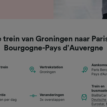
 trein van Groningen naar Pari
Bourgogne-Pays d’Auvergne
Aankomst
 trein
Vertrekstation
Paris Ber
Groningen
Pays d’A
Trein en
busmaats
ntie
Veranderingen
BlaBlaCar
nen per dag
3x overstappen
Deutsche
Eurostar
,