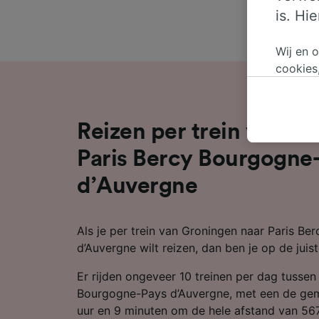
is. Hi
Wij en 
cookies
persoon
wijzige
bezwaar
Reizen per trein van G
op gere
elk mom
Paris Bercy Bourgogne
keuzes 
d’Auvergne
op brow
je ons 
Als je per trein van Groningen naar Paris B
Wij en 
d’Auvergne wilt reizen, dan ben je op de juist
Preciez
scannen 
Er rijden ongeveer 10 treinen per dag tussen
openen.
content
Bourgogne-Pays d’Auvergne, met een de gemi
uur en 9 minuten om de hele afstand van 56