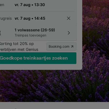
en
rugreis
1 volwassene (26-59)
Treinpas toevoegen
Korting tot 20% op
Booking.com
verblijven met Genius
Goedkope treinkaartjes zoeken