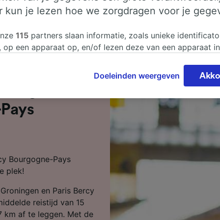
er kun je lezen hoe we zorgdragen voor je gege
onze
115
partners slaan informatie, zoals unieke identificato
, op een apparaat op, en/of lezen deze van een apparaat i
sgegevens te verwerken. Je kunt je instellingen bevestigen
n door hieronder te klikken. Daaronder valt ook je recht om
Doeleinden weergeven
Akko
 te maken in alle gevallen dat er voor de verwerking een 
roningen naar
chtvaardigd belangen wordt gemaakt. Je kunt deze instell
ent wijzigen op de pagina met onze privacyverklaring. De
-Pays
worden aan onze partners doorgegeven en hebben geen in
segegevens. Je gegevens worden niet gebruikt voor tracki
hebt gevraagd om je niet te volgen.
ercy Bourgogne-Pays
onze partners verwerken gegevens voor de volgende doele
e plek!
e geolocatiegegevens gebruiken. De apparaatkenmerken ac
ter identificatie. Informatie op een apparaat opslaan en/of
 Groningen en Paris Bercy
 Gepersonaliseerde advertenties en content, advertentie- 
metingen, doelgroepenonderzoek en ontwikkeling van dien
ddelde reistijd van 15
7 km af te leggen. Met de