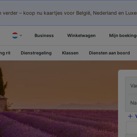
n verder – koop nu kaartjes voor België, Nederland en Lu
Business
Winkelwagen
Mijn boeking
g rit
Dienstregeling
Klassen
Diensten aan boord
Va
Na