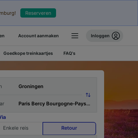
xemburg!
Reserveren
en
Account aanmaken
Inloggen
Goedkope treinkaartjes
FAQ's
n
ar
Via
Enkele reis
Retour