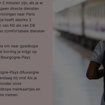
ijst (derden)
 2 minuten zijn, als je er
 geen directe diensten
Groningen naar Paris
je hoeft slechts 3
n van NS als van DB
 en comfortabele diensten
ina om naar goedkope
l korting je krijgt op
cy Bourgogne-Pays
rgogne-Pays d’Auvergne
ndaag bij ons! Als je
ieronder onze
edkope treinkaartjes en
te treinen.