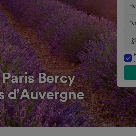
He
Te
Paris Bercy
s d’Auvergne