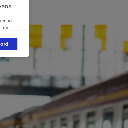
vens.
ren in
n om
 of
ord
beroep
ingen op
ze
vloed
ng als
inden:
tief
en
sten.