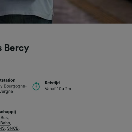
s Bercy
station
Reistijd
cy Bourgogne-
Vanaf 10u 2m
uvergne
chappij
 Bus
,
 Bahn
,
NS
,
SNCB
,