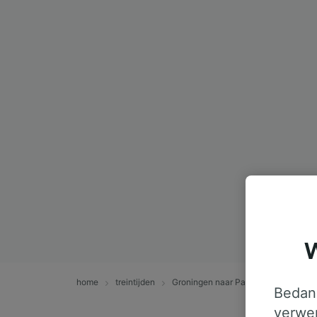
W
home
treintijden
Groningen naar Paris Bercy Bourgo
Bedank
verwer