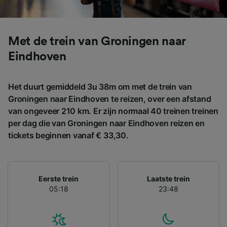
gevraagd om je niet te volgen.
Wij en onze partners verwerken gegevens
voor de volgende doeleinden:
Met de trein van Groningen naar
Precieze geolocatiegegevens gebruiken. De
Eindhoven
apparaatkenmerken actief scannen ter
identificatie. Informatie op een apparaat
opslaan en/of openen. Gepersonaliseerde
advertenties en content, advertentie- en
Het duurt gemiddeld 3u 38m om met de trein van
contentmetingen, doelgroepenonderzoek en
Groningen naar Eindhoven te reizen, over een afstand
ontwikkeling van diensten.
van ongeveer 210 km. Er zijn normaal 40 treinen treinen
per dag die van Groningen naar Eindhoven reizen en
Partnerlijst (derden)
tickets beginnen vanaf € 33,30.
Eerste trein
Laatste trein
05:18
23:48