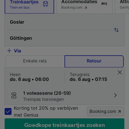
Accommodaties
Attr
Treinkaartjes
Booking.com
GetY
Trein en bus
Via
Enkele reis
Retour
Heen
Terugreis
1 volwassene (26-59)
Treinpas toevoegen
Korting tot 20% op verblijven
Booking.com
met Genius
Goedkope treinkaartjes zoeken