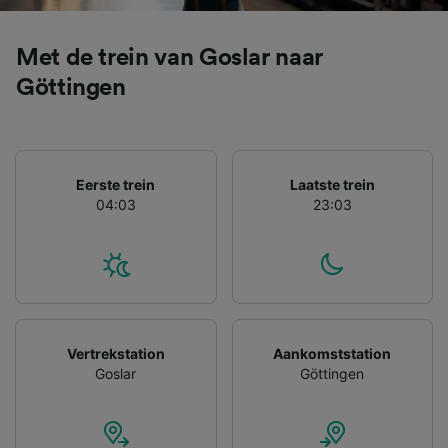
Wij en onze partners verwerken gegevens
Met de trein van Goslar naar
voor de volgende doeleinden:
Precieze geolocatiegegevens gebruiken. De
Göttingen
apparaatkenmerken actief scannen ter
identificatie. Informatie op een apparaat
opslaan en/of openen. Gepersonaliseerde
advertenties en content, advertentie- en
contentmetingen, doelgroepenonderzoek en
Eerste trein
Laatste trein
ontwikkeling van diensten.
04:03
23:03
Partnerlijst (derden)
Vertrekstation
Aankomststation
Goslar
Göttingen