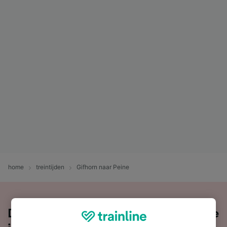
home
treintijden
Gifhorn naar Peine
De trein nemen van Gifhorn naar Peine