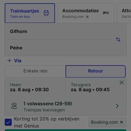
Accommodaties
Attr
Treinkaartjes
Booking.com
GetY
Trein en bus
Via
Enkele reis
Retour
Heen
Terugreis
1 volwassene (26-59)
Treinpas toevoegen
Korting tot 20% op verblijven
Booking.com
met Genius