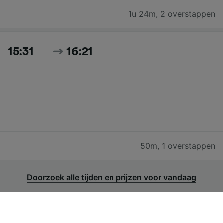
1u 24m
,
2 overstappen
15:31
16:21
50m
,
1 overstappen
Doorzoek alle tijden en prijzen voor vandaag