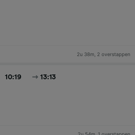
2u 38m
,
2 overstappen
10:19
13:13
2u 54m
,
1 overstappen