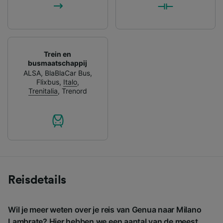
Trein en
busmaatschappij
ALSA
,
BlaBlaCar Bus
,
Flixbus
,
Italo
,
Trenitalia
,
Trenord
Reisdetails
Wil je meer weten over je reis van Genua naar Milano
Lambrate? Hier hebben we een aantal van de meest