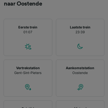
gevraagd om je niet te volgen.
naar Oostende
Wij en onze partners verwerken gegevens
voor de volgende doeleinden:
Precieze geolocatiegegevens gebruiken. De
apparaatkenmerken actief scannen ter
Eerste trein
Laatste trein
identificatie. Informatie op een apparaat
01:07
23:39
opslaan en/of openen. Gepersonaliseerde
advertenties en content, advertentie- en
contentmetingen, doelgroepenonderzoek en
ontwikkeling van diensten.
Partnerlijst (derden)
Vertrekstation
Aankomststation
Gent-Sint-Pieters
Oostende