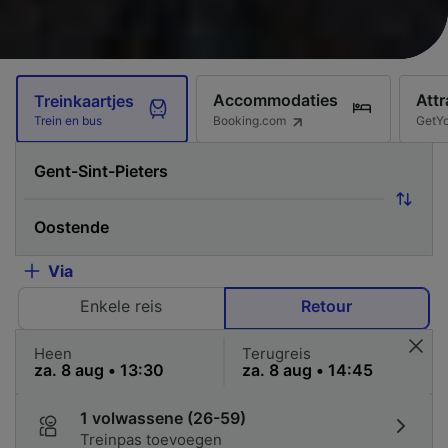
Accommodaties
Attr
Treinkaartjes
Booking.com
GetY
Trein en bus
Via
Enkele reis
Retour
Heen
Terugreis
1 volwassene (26-59)
Treinpas toevoegen