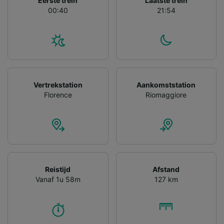
Eerste trein
Laatste trein
gevraagd om je niet te volgen.
00:40
21:54
Wij en onze partners verwerken gegevens
voor de volgende doeleinden:
Precieze geolocatiegegevens gebruiken. De
apparaatkenmerken actief scannen ter
identificatie. Informatie op een apparaat
opslaan en/of openen. Gepersonaliseerde
advertenties en content, advertentie- en
Vertrekstation
Aankomststation
contentmetingen, doelgroepenonderzoek en
Florence
Riomaggiore
ontwikkeling van diensten.
Partnerlijst (derden)
Reistijd
Afstand
Vanaf 1u 58m
127 km