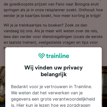
de goedkoopste prijzen van Fano naar Bologna eruit
springen als je in onze reisplanner zoekt. Onthoud: hoe
eerder je je kaartjes boekt, hoe meer korting je krijgt!
Wil je je treinkaartjes nu boeken? Zoek ze dan
vandaag bij ons. Als je meer wilt weten over de reis,
lees dan verder voor dienstregelingen (zoals de eerste
en laatste treinen), veelgestelde vragen en tips voor
het boeken van goedkope treinkaartjes.
Wij vinden uw privacy
belangrijk
Bedankt voor je vertrouwen in Trainline.
We weten dat het verwerken van je
gegevens een grote verantwoordelijkheid
is. Hier kun je lezen hoe we zorgdragen