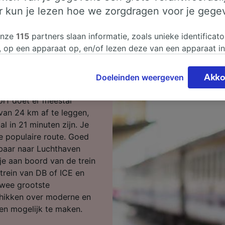
er kun je lezen hoe we zorgdragen voor je gege
ssen naar
onze
115
partners slaan informatie, zoals unieke identificato
, op een apparaat op, en/of lezen deze van een apparaat i
sgegevens te verwerken. Je kunt je instellingen bevestigen
 Essen naar Luchthaven
n door hieronder te klikken. Daaronder valt ook je recht om
Doeleinden weergeven
Akko
.
 te maken in alle gevallen dat er voor de verwerking een 
chtvaardigd belangen wordt gemaakt. Je kunt deze instell
orf doet er meestal
ent wijzigen op de pagina met onze privacyverklaring. De
an 24 km af te leggen,
worden aan onze partners doorgegeven en hebben geen in
l in 21 minuten zijn. Je
segegevens. Je gegevens worden niet gebruikt voor tracki
e populaire route. Goed
hebt gevraagd om je niet te volgen.
kbaar naar Luchthaven
je aan boord van de trein
onze partners verwerken gegevens voor de volgende doele
 trein van DB of ICE en
e geolocatiegegevens gebruiken. De apparaatkenmerken ac
twee grootste
ter identificatie. Informatie op een apparaat opslaan en/of
 Gepersonaliseerde advertenties en content, advertentie- 
chikken over moderne en
metingen, doelgroepenonderzoek en ontwikkeling van dien
en mogelijk te maken.