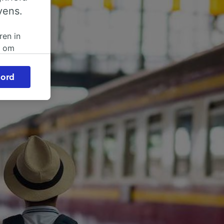
vens.
ren in
n om
 of
ord
beroep
ingen op
ze
vloed
ng als
inden:
tief
en
sten.