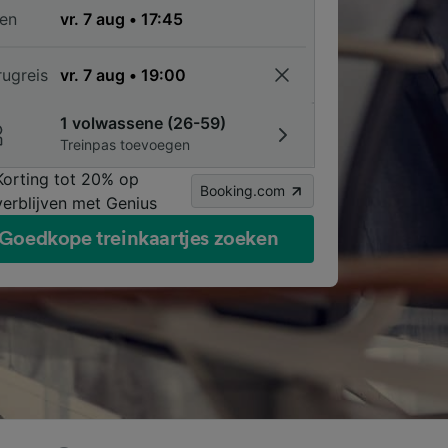
en
rugreis
1 volwassene (26-59)
Treinpas toevoegen
Korting tot 20% op
Booking.com
verblijven met Genius
Goedkope treinkaartjes zoeken