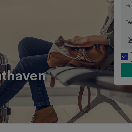
He
Te
hthaven