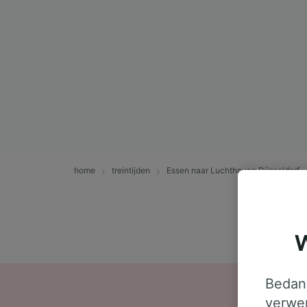
home
treintijden
Essen naar Luchthaven Düsseldorf
W
Bedank
verwer