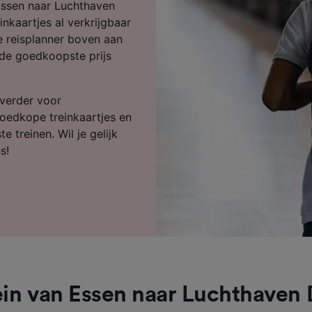
ijst (derden)
Essen naar Luchthaven
inkaartjes al verkrijgbaar
e reisplanner boven aan
 de goedkoopste prijs
 verder voor
goedkope treinkaartjes en
e treinen. Wil je gelijk
s!
ein van Essen naar Luchthaven 