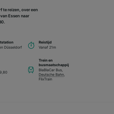
 te reizen, over een
e van Essen naar
80.
station
Reistijd
n Düsseldorf
Vanaf 21m
Trein en
busmaatschappij
BlaBlaCar Bus
,
39,80
Deutsche Bahn
,
FlixTrain