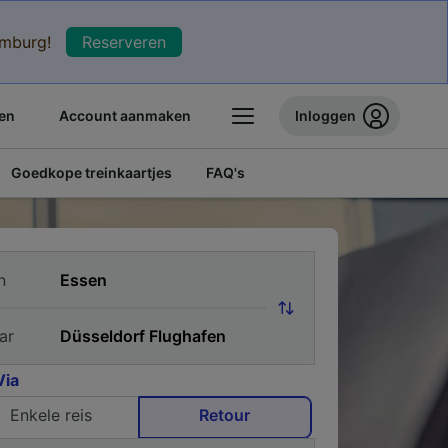
xemburg!
Reserveren
en
Account aanmaken
Inloggen
Goedkope treinkaartjes
FAQ's
n
ar
Via
Enkele reis
Retour