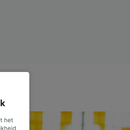
jk
t het
jkheid