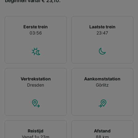
beginnen vanaf € 23,10.
Partnerlijst (derden)
Eerste trein
Laatste trein
03:56
23:47
Vertrekstation
Aankomststation
Dresden
Görlitz
Reistijd
Afstand
Vanaf 1u 23m
88 km