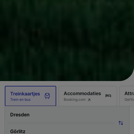
Accommodaties
Attr
Treinkaartjes
Booking.com
GetY
Trein en bus