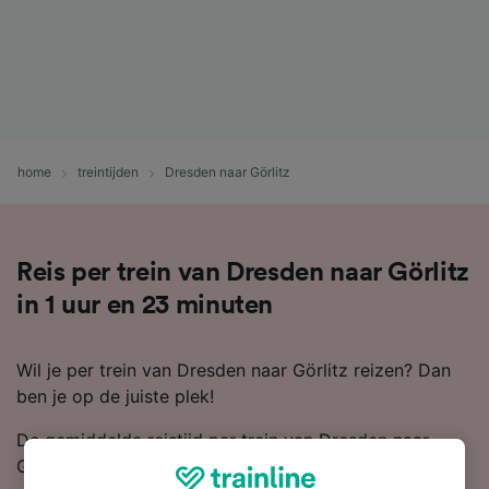
home
treintijden
Dresden naar Görlitz
Reis per trein van Dresden naar Görlitz
in 1 uur en 23 minuten
Wil je per trein van Dresden naar Görlitz reizen? Dan
ben je op de juiste plek!
De gemiddelde reistijd per trein van Dresden naar
Görlitz is 1 uur en 31 minuten lang, maar met de