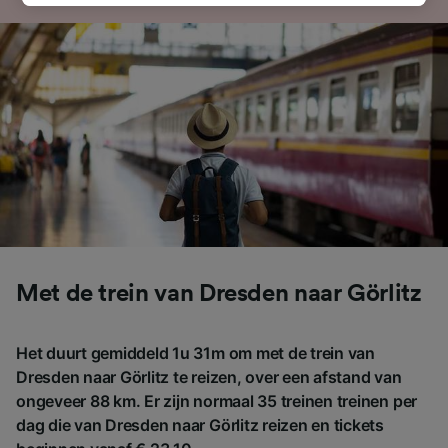
verwerking een beroep op gerechtvaardigd
belangen wordt gemaakt. Je kunt deze
instellingen op elk moment wijzigen op de
pagina met onze privacyverklaring. Deze
keuzes worden aan onze partners
doorgegeven en hebben geen invloed op
browsegegevens. Je gegevens worden niet
gebruikt voor tracking als je ons hebt
gevraagd om je niet te volgen.
Wij en onze partners verwerken gegevens
voor de volgende doeleinden:
Met de trein van Dresden naar Görlitz
Precieze geolocatiegegevens gebruiken. De
apparaatkenmerken actief scannen ter
identificatie. Informatie op een apparaat
Het duurt gemiddeld 1u 31m om met de trein van
opslaan en/of openen. Gepersonaliseerde
advertenties en content, advertentie- en
Dresden naar Görlitz te reizen, over een afstand van
contentmetingen, doelgroepenonderzoek en
ongeveer 88 km. Er zijn normaal 35 treinen treinen per
ontwikkeling van diensten.
dag die van Dresden naar Görlitz reizen en tickets