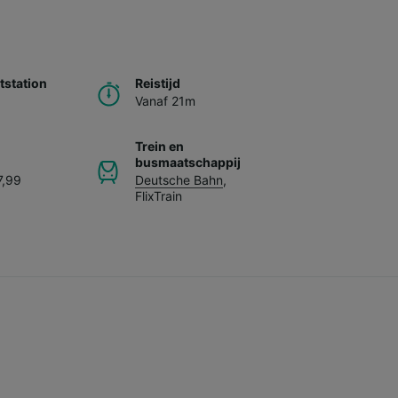
station
Reistijd
Vanaf 21m
Trein en
busmaatschappij
7,99
Deutsche Bahn
,
FlixTrain