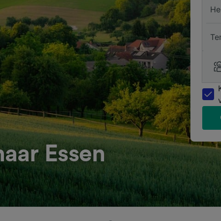
He
Te
aar Essen