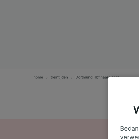
home
treintijden
Dortmund Hbf naar Essen
W
Bedank
verwer