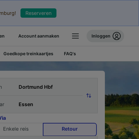
xemburg!
Reserveren
en
Account aanmaken
Inloggen
Goedkope treinkaartjes
FAQ's
n
ar
Via
Enkele reis
Retour