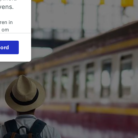
vens.
ren in
n om
 of
ord
beroep
ingen op
ze
vloed
ng als
inden:
tief
en
sten.