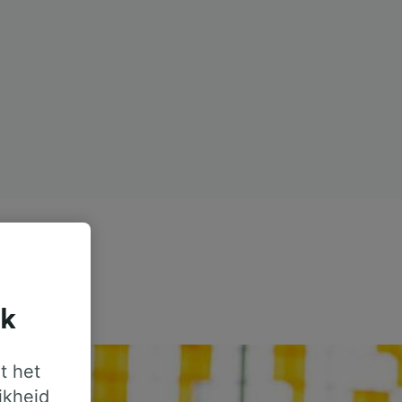
jk
t het
jkheid