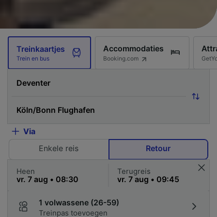
Accommodaties
Attr
Treinkaartjes
Booking.com
GetY
Trein en bus
Via
Enkele reis
Retour
Heen
Terugreis
1 volwassene (26-59)
Treinpas toevoegen