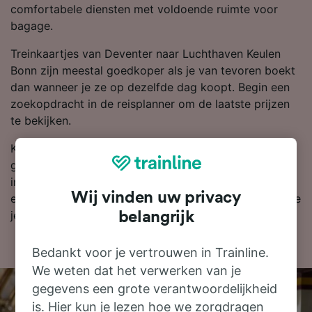
comfortabele diensten met voldoende ruimte voor
bagage.
Treinkaartjes van Deventer naar Luchthaven Keulen
Bonn zijn meestal goedkoper als je van tevoren boekt
dan wanneer je ze op dezelfde dag koopt. Begin een
zoekopdracht in de reisplanner om de laatste prijzen
te bekijken.
Klaar om te boeken? Zoek vandaag nog bij ons naar
goedkope treinkaartjes. Lees verder voor meer
informatie, zoals onze dienstregeling, waarin je de
Wij vinden uw privacy
eerste en laatste treinen kunt bekijken en tips over hoe
je goedkope treinkaartjes kunt vinden.
belangrijk
Bedankt voor je vertrouwen in Trainline.
We weten dat het verwerken van je
gegevens een grote verantwoordelijkheid
is. Hier kun je lezen hoe we zorgdragen