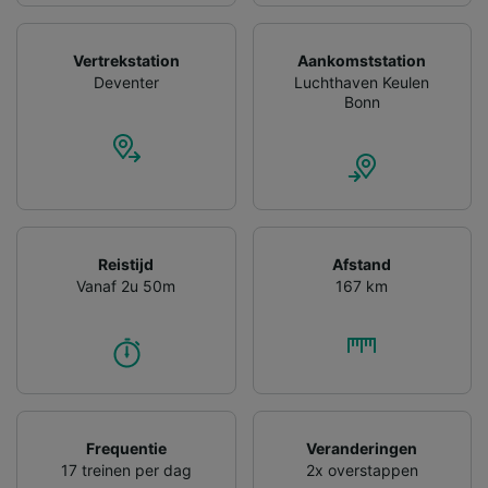
gevraagd om je niet te volgen.
Wij en onze partners verwerken gegevens
Vertrekstation
Aankomststation
voor de volgende doeleinden:
Deventer
Luchthaven Keulen
Precieze geolocatiegegevens gebruiken. De
Bonn
apparaatkenmerken actief scannen ter
identificatie. Informatie op een apparaat
opslaan en/of openen. Gepersonaliseerde
advertenties en content, advertentie- en
contentmetingen, doelgroepenonderzoek en
ontwikkeling van diensten.
Reistijd
Afstand
Partnerlijst (derden)
Vanaf 2u 50m
167 km
Frequentie
Veranderingen
17 treinen per dag
2x overstappen