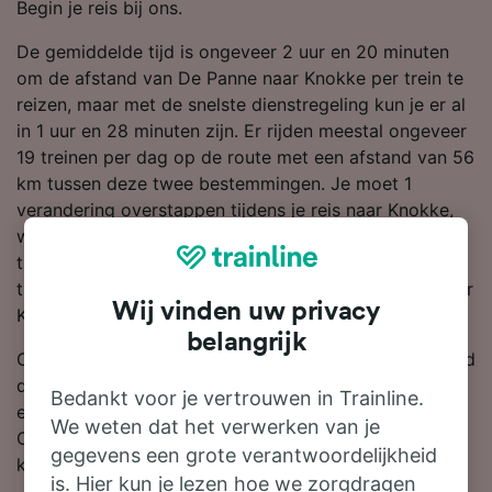
Begin je reis bij ons.
De gemiddelde tijd is ongeveer 2 uur en 20 minuten
om de afstand van De Panne naar Knokke per trein te
reizen, maar met de snelste dienstregeling kun je er al
in 1 uur en 28 minuten zijn. Er rijden meestal ongeveer
19 treinen per dag op de route met een afstand van 56
km tussen deze twee bestemmingen. Je moet 1
verandering overstappen tijdens je reis naar Knokke,
want er zijn geen momenteel geen directe
treindiensten op deze lijn. SNCB is de grootste
treinmaatschappij op deze route en brengt je snel naar
Wij vinden uw privacy
Knokke.
belangrijk
Om je te helpen met de beste treindeals, laten we altijd
de goedkoopste prijzen van De Panne naar Knokke
Bedankt voor je vertrouwen in Trainline.
eruit springen als je in onze reisplanner zoekt.
We weten dat het verwerken van je
Onthoud: hoe eerder je je kaartjes boekt, hoe meer
gegevens een grote verantwoordelijkheid
korting je krijgt!
is. Hier kun je lezen hoe we zorgdragen