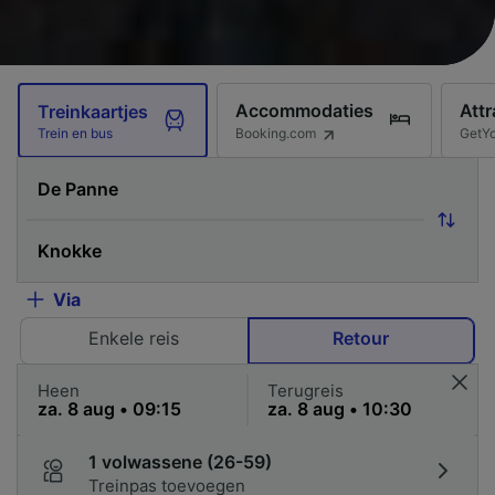
Accommodaties
Attr
Treinkaartjes
Booking.com
GetY
Trein en bus
Via
Enkele reis
Retour
Heen
Terugreis
1 volwassene (26-59)
Treinpas toevoegen