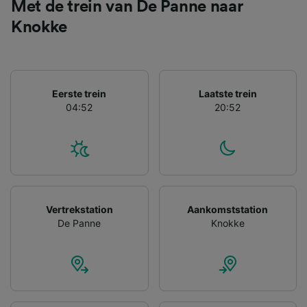
gevraagd om je niet te volgen.
Met de trein van De Panne naar
Knokke
Wij en onze partners verwerken gegevens
voor de volgende doeleinden:
Precieze geolocatiegegevens gebruiken. De
apparaatkenmerken actief scannen ter
identificatie. Informatie op een apparaat
Eerste trein
Laatste trein
opslaan en/of openen. Gepersonaliseerde
04:52
20:52
advertenties en content, advertentie- en
contentmetingen, doelgroepenonderzoek en
ontwikkeling van diensten.
Partnerlijst (derden)
Vertrekstation
Aankomststation
De Panne
Knokke