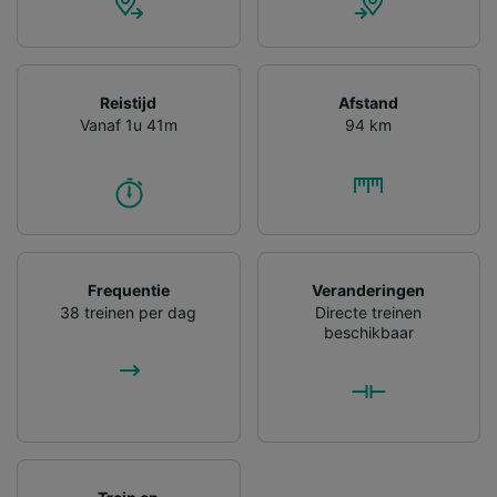
gevraagd om je niet te volgen.
Wij en onze partners verwerken gegevens
voor de volgende doeleinden:
Precieze geolocatiegegevens gebruiken. De
Reistijd
Afstand
apparaatkenmerken actief scannen ter
Vanaf 1u 41m
94 km
identificatie. Informatie op een apparaat
opslaan en/of openen. Gepersonaliseerde
advertenties en content, advertentie- en
contentmetingen, doelgroepenonderzoek en
ontwikkeling van diensten.
Partnerlijst (derden)
Frequentie
Veranderingen
38 treinen per dag
Directe treinen
beschikbaar