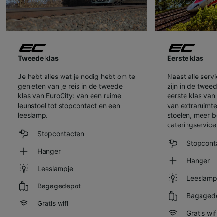
Tweede klas
Eerste klas
Je hebt alles wat je nodig hebt om te
Naast alle serv
genieten van je reis in de tweede
zijn in de tweed
klas van EuroCity: van een ruime
eerste klas van
leunstoel tot stopcontact en een
van extraruimt
leeslamp.
stoelen, meer 
cateringservice
Stopcontacten
Stopcont
Hanger
Hanger
Leeslampje
Leeslamp
Bagagedepot
Bagaged
Gratis wifi
Gratis wif