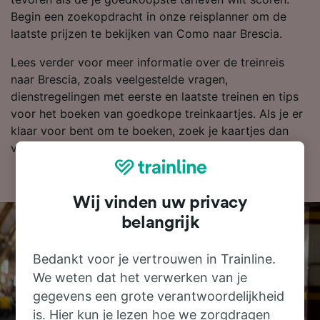
Begin een zoekopdracht in onze reisplanner om de
laatste prijzen te bekijken van Como naar Brescia.
Lees verder voor meer informatie over de treinreis
naar Brescia, zoals veelgestelde vragen,
dienstregelingen met eerste en laatste treinen en tips
voor het boeken van goedkope treinkaartjes. Als je er
klaar voor bent om te boeken, zoek je kaartjes dan
vandaag nog bij ons naar goedkope treinkaartjes.
Wij vinden uw privacy
belangrijk
Bedankt voor je vertrouwen in Trainline.
We weten dat het verwerken van je
gegevens een grote verantwoordelijkheid
is. Hier kun je lezen hoe we zorgdragen