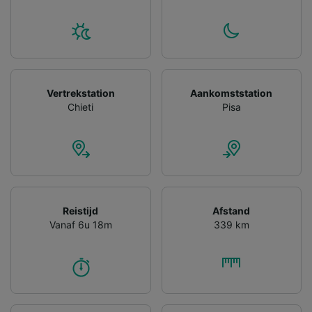
gevraagd om je niet te volgen.
Wij en onze partners verwerken gegevens
voor de volgende doeleinden:
Precieze geolocatiegegevens gebruiken. De
apparaatkenmerken actief scannen ter
identificatie. Informatie op een apparaat
Vertrekstation
Aankomststation
opslaan en/of openen. Gepersonaliseerde
Chieti
Pisa
advertenties en content, advertentie- en
contentmetingen, doelgroepenonderzoek en
ontwikkeling van diensten.
Partnerlijst (derden)
Reistijd
Afstand
Vanaf 6u 18m
339 km