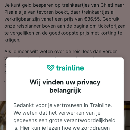
Je kunt geld besparen op treinkaartjes van Chieti naar
Pisa als je van tevoren boekt, daar treinkaartjes al
verkrijgbaar zijn vanaf een prijs van €36.55. Gebruik
onze reisplanner boven aan de pagina om ticketprijzen
te vergelijken en de goedkoopste prijs met korting te
krijgen.
Als je meer wilt weten over de reis, lees dan verder
voor dienstregelingen, tips voor het boeken van
goedkope treinkaartjes en veelgestelde vragen, zoals
de eerste en laatste treinen. Wil je gelijk boeken? Zoek
je kaartjes dan vandaag bij ons!
Wij vinden uw privacy
belangrijk
Bedankt voor je vertrouwen in Trainline.
We weten dat het verwerken van je
gegevens een grote verantwoordelijkheid
is. Hier kun je lezen hoe we zorgdragen