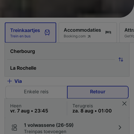
Accommodaties
Attr
Treinkaartjes
Booking.com
GetY
Trein en bus
Via
Enkele reis
Retour
Heen
Terugreis
1 volwassene (26-59)
Treinpas toevoegen