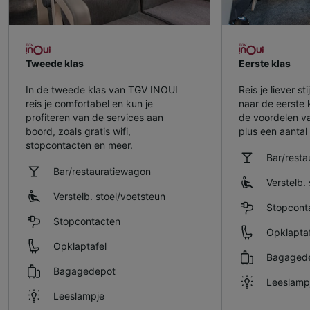
Tweede klas
Eerste klas
In de tweede klas van TGV INOUI
Reis je liever s
reis je comfortabel en kun je
naar de eerste 
profiteren van de services aan
de voordelen v
boord, zoals gratis wifi,
plus een aantal 
stopcontacten en meer.
Bar/rest
Bar/restauratiewagon
Verstelb. 
Verstelb. stoel/​voetsteun
Stopcont
Stopcontacten
Opklaptaf
Opklaptafel
Bagaged
Bagagedepot
Leeslamp
Leeslampje