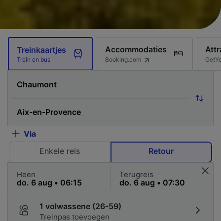
Accommodaties
Attr
Treinkaartjes
Booking.com
GetY
Trein en bus
Via
Enkele reis
Retour
Heen
Terugreis
1 volwassene (26-59)
Treinpas toevoegen