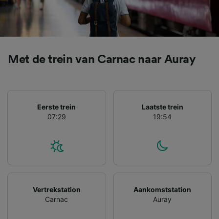
advertenties en content, advertentie- en
contentmetingen, doelgroepenonderzoek en
ontwikkeling van diensten.
Partnerlijst (derden)
Met de trein van Carnac naar Auray
Eerste trein
Laatste trein
07:29
19:54
Vertrekstation
Aankomststation
Carnac
Auray