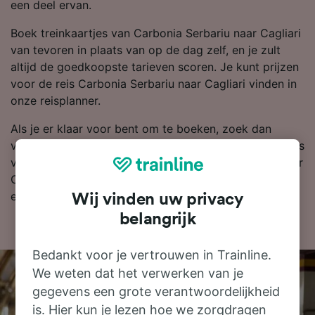
een deel ervan.
Boek treinkaartjes van Carbonia Serbariu naar Cagliari
van tevoren in plaats van op de dag zelf, en je zult
altijd de goedkoopste tarieven scoren. Je kunt prijzen
voor de reis Carbonia Serbariu naar Cagliari vinden in
onze reisplanner.
Als je er klaar voor bent om te boeken, zoek dan
vandaag nog bij ons naar goedkope treinkaartjes. Lees
verder voor meer informatie over de reis per trein naar
Cagliari, zoals onze dienstregeling waarin je de eerste
en laatste treinen kunt bekijken.
Wij vinden uw privacy
belangrijk
Bedankt voor je vertrouwen in Trainline.
We weten dat het verwerken van je
gegevens een grote verantwoordelijkheid
is. Hier kun je lezen hoe we zorgdragen