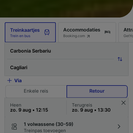
Accommodaties
Attr
Treinkaartjes
Booking.com
GetY
Trein en bus
Via
Enkele reis
Retour
Heen
Terugreis
1 volwassene (30-59)
Treinpas toevoegen