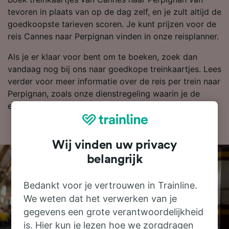
tevoren in plaats van op de dag zelf, en je zult altijd de
goedkoopste tarieven scoren. Je kunt prijzen voor de
reis Cannes naar Perpignan vinden in onze reisplanner.
Als je er klaar voor bent om te boeken, zoek dan
vandaag nog bij ons naar goedkope treinkaartjes. Lees
verder voor meer informatie over de reis per trein naar
Perpignan, zoals onze dienstregeling waarin je de
eerste en laatste treinen kunt bekijken.
Wij vinden uw privacy
belangrijk
Bedankt voor je vertrouwen in Trainline.
We weten dat het verwerken van je
gegevens een grote verantwoordelijkheid
is. Hier kun je lezen hoe we zorgdragen