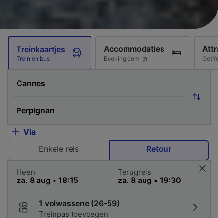
Accommodaties
Attr
Treinkaartjes
Booking.com
GetY
Trein en bus
Via
Enkele reis
Retour
Heen
Terugreis
1 volwassene (26-59)
Treinpas toevoegen