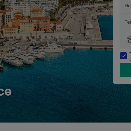
He
Te
ce