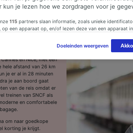
er kun je lezen hoe we zorgdragen voor je gege
annes naar
onze
115
partners slaan informatie, zoals unieke identificato
, op een apparaat op, en/of lezen deze van een apparaat i
sgegevens te verwerken. Je kunt je instellingen bevestigen
izen, dan ben je op de
n door hieronder te klikken. Daaronder valt ook je recht om
Doeleinden weergeven
Akko
 te maken in alle gevallen dat er voor de verwerking een 
chtvaardigd belangen wordt gemaakt. Je kunt deze instell
n Cannes en Nice, met een
ent wijzigen op de pagina met onze privacyverklaring. De
e hele afstand van 26 km
worden aan onze partners doorgegeven en hebben geen in
un je er al in 28 minuten
segegevens. Je gegevens worden niet gebruikt voor tracki
Zodra je aan boord gaat
hebt gevraagd om je niet te volgen.
eten van de reis omdat er
wel treinen van SNCF als
onze partners verwerken gegevens voor de volgende doele
n moderne en comfortabele
e geolocatiegegevens gebruiken. De apparaatkenmerken ac
 bagage.
ter identificatie. Informatie op een apparaat opslaan en/of
 Gepersonaliseerde advertenties en content, advertentie- 
ina om naar goedkope
metingen, doelgroepenonderzoek en ontwikkeling van dien
 korting je krijgt.