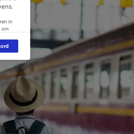
vens.
ren in
n om
 of
ord
beroep
ingen op
ze
vloed
ng als
inden:
tief
en
sten.