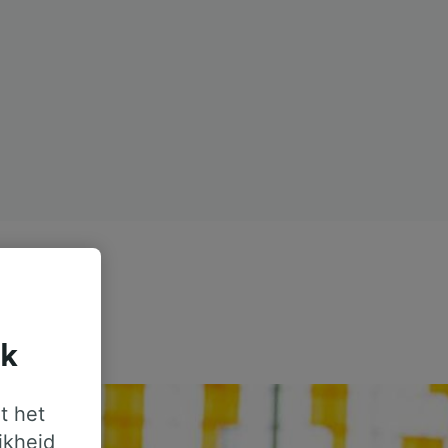
jk
t het
jkheid