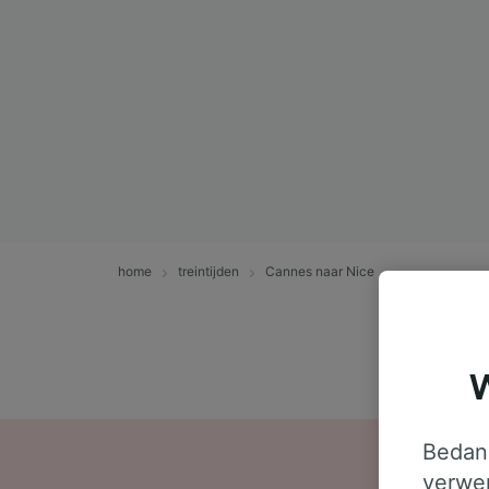
home
treintijden
Cannes naar Nice
W
Bedank
verwer