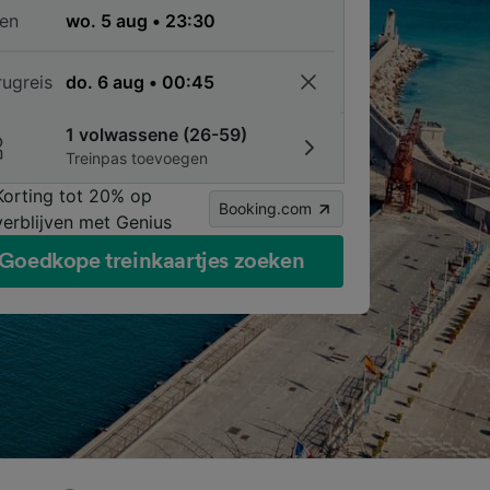
en
rugreis
1 volwassene (26-59)
Treinpas toevoegen
Korting tot 20% op
Booking.com
verblijven met Genius
Goedkope treinkaartjes zoeken