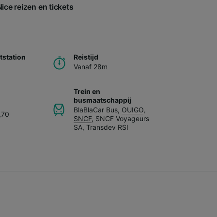
ice reizen en tickets
station
Reistijd
Vanaf 28m
Trein en
busmaatschappij
BlaBlaCar Bus
,
OUIGO
,
,70
SNCF
,
SNCF Voyageurs
SA
,
Transdev RSI