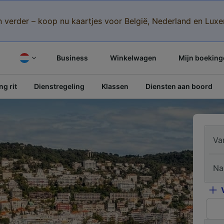
n verder – koop nu kaartjes voor België, Nederland en Lu
Business
Winkelwagen
Mijn boeking
g rit
Dienstregeling
Klassen
Diensten aan boord
Va
Na