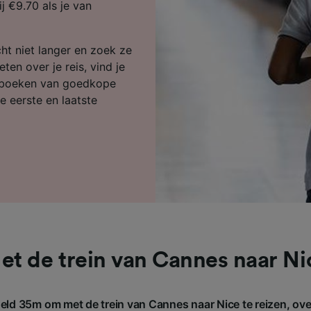
ijst (derden)
j €9.70 als je van
cht niet langer en zoek ze
ten over je reis, vind je
et boeken van goedkope
e eerste en laatste
et de trein van Cannes naar Ni
eld 35m om met de trein van Cannes naar Nice te reizen, ove