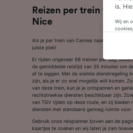
is. Hi
Reizen per trein van C
Nice
Wij en 
cookies
persoon
Als je per trein van Cannes naar Nice wilt re
wijzige
juiste plek!
bezwaar
op gere
Er rijden ongeveer 88 treinen per dag tusse
elk mom
de gemiddelde reistijd van 35 minuten om d
keuzes 
af te leggen. Met de snelste dienstregeling k
op brow
zijn, als je er zo snel mogelijk wilt komen. 
je ons 
van deze trein, kun je je ontspannen en geni
rechtstreekse diensten beschikbaar zijn. Zo
Wij en 
van TGV rijden op deze route, en zij biede
Preciez
diensten met standaard genoeg ruimte voor
scannen 
openen.
Gebruik onze reisplanner boven aan de pag
content
kaartjes te zoeken en wij laten je zien hoeveel