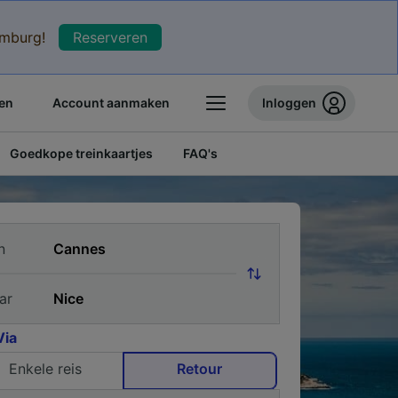
xemburg!
Reserveren
en
Account aanmaken
Inloggen
Goedkope treinkaartjes
FAQ's
n
ar
Via
Enkele reis
Retour