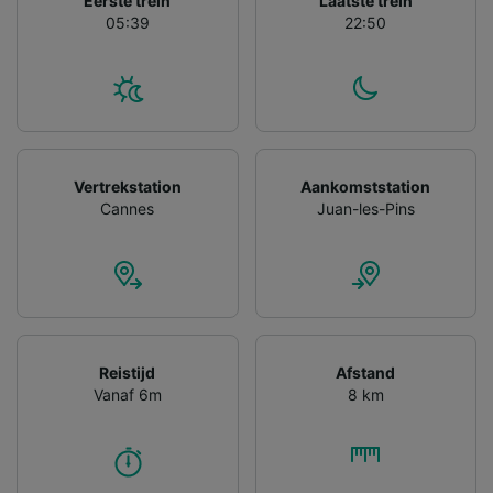
Eerste trein
Laatste trein
gevraagd om je niet te volgen.
05:39
22:50
Wij en onze partners verwerken gegevens
voor de volgende doeleinden:
Precieze geolocatiegegevens gebruiken. De
apparaatkenmerken actief scannen ter
identificatie. Informatie op een apparaat
opslaan en/of openen. Gepersonaliseerde
advertenties en content, advertentie- en
Vertrekstation
Aankomststation
contentmetingen, doelgroepenonderzoek en
Cannes
Juan-les-Pins
ontwikkeling van diensten.
Partnerlijst (derden)
Reistijd
Afstand
Vanaf 6m
8 km