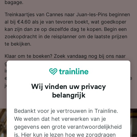
bagage.
Treinkaartjes van Cannes naar Juan-les-Pins beginnen
al bij €4.60 als je van tevoren boekt, wat goedkoper
kan zijn dan ze op dezelfde dag te kopen. Begin een
zoekopdracht in de reisplanner om de laatste prijzen
te bekijken.
Klaar om te boeken? Zoek vandaag nog bij ons naar
goedkope treinkaartjes. Lees verder voor meer
informatie, zoals onze dienstregeling, waarin je de
eerste en laatste treinen kunt bekijken en tips over hoe
je goedkope treinkaartjes kunt vinden.
Wij vinden uw privacy
belangrijk
Bedankt voor je vertrouwen in Trainline.
We weten dat het verwerken van je
gegevens een grote verantwoordelijkheid
is. Hier kun je lezen hoe we zorgdragen