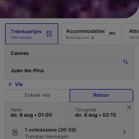
Accommodaties
Attr
Treinkaartjes
Booking.com
GetY
Trein en bus
Via
Enkele reis
Retour
Heen
Terugreis
1 volwassene (26-59)
Treinpas toevoegen