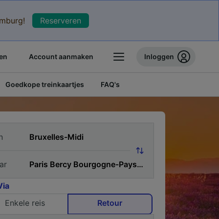
xemburg!
Reserveren
en
Account aanmaken
Inloggen
Goedkope treinkaartjes
FAQ's
n
ar
Via
Enkele reis
Retour