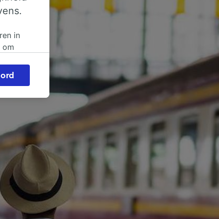
vens.
ren in
n om
 of
ord
beroep
ingen op
ze
vloed
ng als
inden:
tief
en
sten.