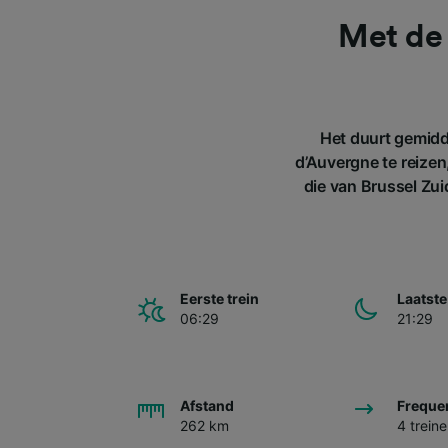
Met de 
Het duurt gemidd
d’Auvergne te reizen
die van Brussel Zu
Eerste trein
Laatste
06:29
21:29
Afstand
Freque
262 km
4 trein