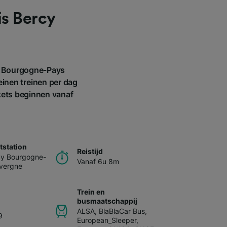
is Bercy
cy Bourgogne-Pays
einen treinen per dag
kets beginnen vanaf
station
Reistijd
cy Bourgogne-
Vanaf 6u 8m
uvergne
Trein en
busmaatschappij
ALSA
,
BlaBlaCar Bus
,
9
European_Sleeper
,