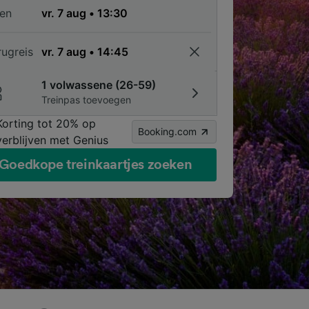
en
rugreis
1 volwassene (26-59)
Treinpas toevoegen
Korting tot 20% op
Booking.com
verblijven met Genius
Goedkope treinkaartjes zoeken