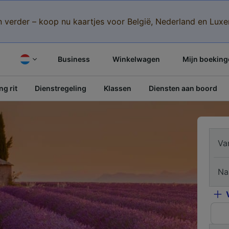
n verder – koop nu kaartjes voor België, Nederland en Lu
Business
Winkelwagen
Mijn boeking
g rit
Dienstregeling
Klassen
Diensten aan boord
Va
Na