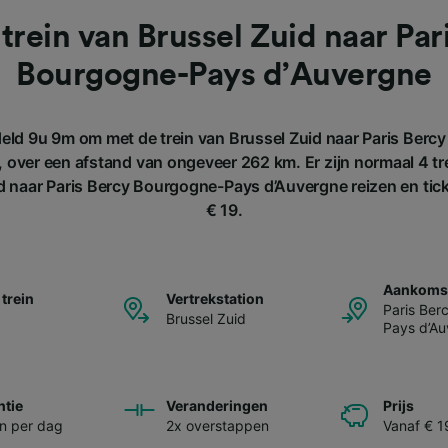
trein van Brussel Zuid naar Par
Bourgogne-Pays d’Auvergne
eld 9u 9m om met de trein van Brussel Zuid naar Paris Ber
, over een afstand van ongeveer 262 km. Er zijn normaal 4 tr
id naar Paris Bercy Bourgogne-Pays d’Auvergne reizen en tic
€ 19.
Aankomst
 trein
Vertrekstation
Paris Ber
Brussel Zuid
Pays d’A
ntie
Veranderingen
Prijs
en per dag
2x overstappen
Vanaf € 1