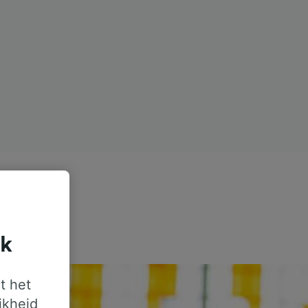
jk
t het
jkheid