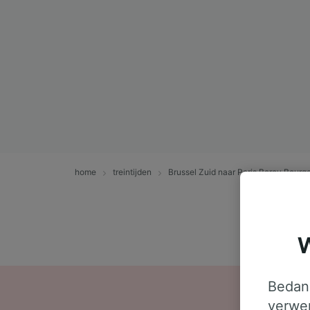
home
treintijden
Brussel Zuid naar Paris Bercy Bour
W
Bedank
verwer