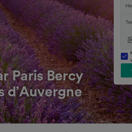
He
Te
ar Paris Bercy
s d’Auvergne