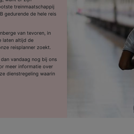
ijst (derden)
ootste treinmaatschappij
CB gedurende de hele reis
nberge van tevoren, in
 laten altijd de
onze reisplanner zoekt.
k dan vandaag nog bij ons
or meer informatie over
nze dienstregeling waarin