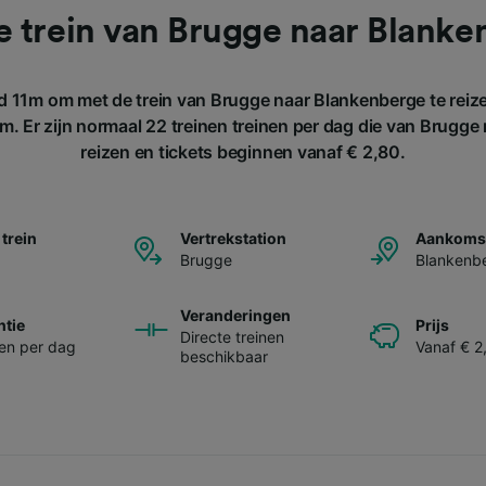
e trein van Brugge naar Blanke
d 11m om met de trein van Brugge naar Blankenberge te reize
. Er zijn normaal 22 treinen treinen per dag die van Brugg
reizen en tickets beginnen vanaf € 2,80.
 trein
Vertrekstation
Aankomst
Brugge
Blankenb
Veranderingen
ntie
Prijs
Directe treinen
nen per dag
Vanaf € 2
beschikbaar