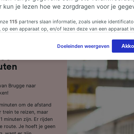
er kun je lezen hoe we zorgdragen voor je gege
onze
115
partners slaan informatie, zoals unieke identificato
, op een apparaat op, en/of lezen deze van een apparaat i
sgegevens te verwerken. Je kunt je instellingen bevestigen
n door hieronder te klikken. Daaronder valt ook je recht om
Doeleinden weergeven
Akko
 te maken in alle gevallen dat er voor de verwerking een 
ugge naar
chtvaardigd belangen wordt gemaakt. Je kunt deze instell
ent wijzigen op de pagina met onze privacyverklaring. De
uten
worden aan onze partners doorgegeven en hebben geen in
segegevens. Je gegevens worden niet gebruikt voor tracki
 van Brugge naar
hebt gevraagd om je niet te volgen.
ken!
onze partners verwerken gegevens voor de volgende doele
 minuten om de afstand
e geolocatiegegevens gebruiken. De apparaatkenmerken ac
ter identificatie. Informatie op een apparaat opslaan en/of
trein te reizen, maar
 Gepersonaliseerde advertenties en content, advertentie- 
1 minuten zijn. Er rijden
metingen, doelgroepenonderzoek en ontwikkeling van dien
 route. Je hoeft je geen
 want er zijn