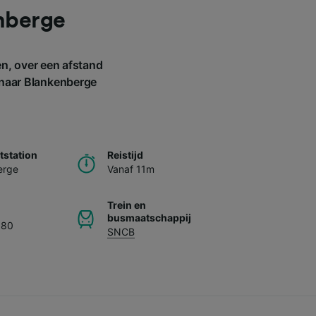
nberge
n, over een afstand
e naar Blankenberge
station
Reistijd
erge
Vanaf 11m
Trein en
busmaatschappij
,80
SNCB