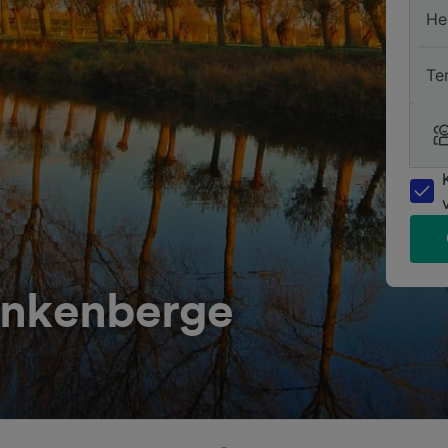
He
Te
ankenberge