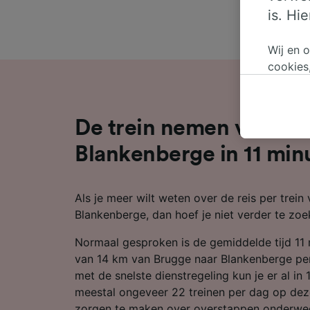
is. Hi
Wij en 
cookies
persoon
wijzige
bezwaar
De trein nemen van Br
op gere
elk mom
Blankenberge in 11 min
keuzes 
op brow
Als je meer wilt weten over de reis per trein
je ons 
Blankenberge, dan hoef je niet verder te zoe
Wij en 
Normaal gesproken is de gemiddelde tijd 11
Preciez
scannen 
van 14 km van Brugge naar Blankenberge per 
openen.
met de snelste dienstregeling kun je er al in 1
content
meestal ongeveer 22 treinen per dag op deze
zorgen te maken over overstappen onderweg,