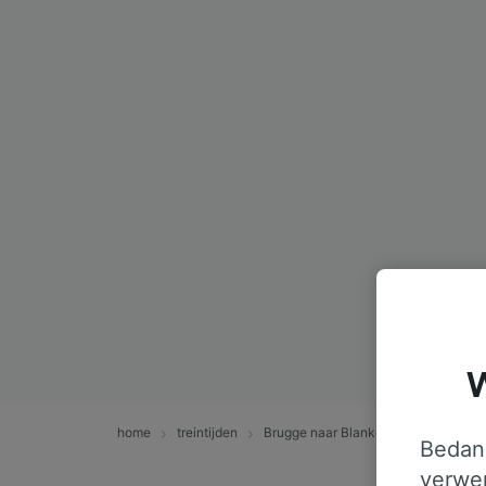
W
home
treintijden
Brugge naar Blankenberge
Bedank
verwer