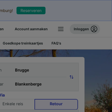
xemburg!
Reserveren
en
Account aanmaken
Inloggen
Goedkope treinkaartjes
FAQ's
n
ar
Via
Enkele reis
Retour