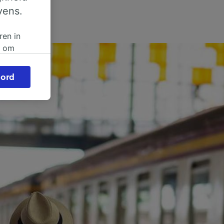
vens.
ren in
n om
 of
ord
beroep
ingen op
ze
vloed
ng als
inden:
tief
en
sten.