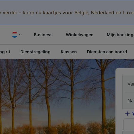
n verder – koop nu kaartjes voor België, Nederland en Lu
Business
Winkelwagen
Mijn boeking
g rit
Dienstregeling
Klassen
Diensten aan boord
Va
Na