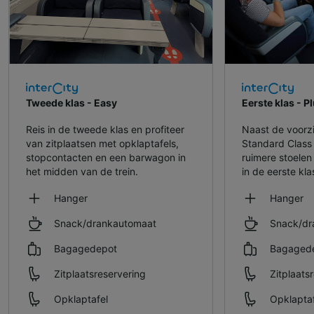
Tweede klas - Easy
Eerste klas - P
Reis in de tweede klas en profiteer
Naast de voorz
van zitplaatsen met opklaptafels,
Standard Class 
stopcontacten en een barwagon in
ruimere stoele
het midden van de trein.
in de eerste kla
Hanger
Hanger
Snack/drankautomaat
Snack/dr
Bagagedepot
Bagaged
Zitplaatsreservering
Zitplaats
Opklaptafel
Opklaptaf