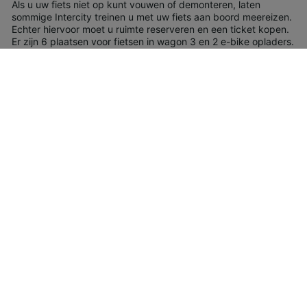
Als u uw fiets niet op kunt vouwen of demonteren, laten
sommige Intercity treinen u met uw fiets aan boord meereizen.
Echter hiervoor moet u ruimte reserveren en een ticket kopen.
Er zijn 6 plaatsen voor fietsen in wagon 3 en 2 e-bike opladers.
Huisdieren
Kleine huisdieren mogen in alle Intercity treinen gratis
meereizen mits ze in een bench of kooi zitten met de maximale
afmetingen van 70 x 30 x 50 cm.
Grotere honden mogen mee in alle treinen met een ticket, mits
ze aangelijnd zijn en een muilkorf dragen.
Geleide en hulphonden mogen in alle treinen gratis mee.
Speciale assistentie
Als u speciale assistentie moet aanvragen kunt u het gratis
nummer 800 90 60 60 bellen vanaf een vaste telefoonlijn in