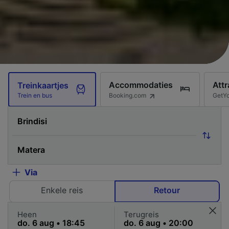
Accommodaties
Attr
Treinkaartjes
Booking.com
GetY
Trein en bus
Via
Enkele reis
Retour
Heen
Terugreis