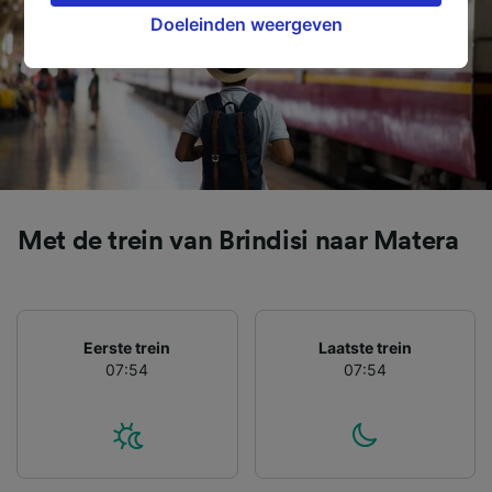
Doeleinden weergeven
Daaronder valt ook je recht om bezwaar te
maken in alle gevallen dat er voor de
verwerking een beroep op gerechtvaardigd
belangen wordt gemaakt. Je kunt deze
instellingen op elk moment wijzigen op de
pagina met onze privacyverklaring. Deze
keuzes worden aan onze partners
doorgegeven en hebben geen invloed op
browsegegevens. Je gegevens worden niet
Met de trein van Brindisi naar Matera
gebruikt voor tracking als je ons hebt
gevraagd om je niet te volgen.
Wij en onze partners verwerken gegevens
Eerste trein
Laatste trein
voor de volgende doeleinden:
07:54
07:54
Precieze geolocatiegegevens gebruiken. De
apparaatkenmerken actief scannen ter
identificatie. Informatie op een apparaat
opslaan en/of openen. Gepersonaliseerde
advertenties en content, advertentie- en