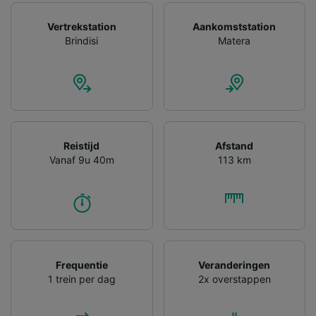
contentmetingen, doelgroepenonderzoek en
ontwikkeling van diensten.
Vertrekstation
Aankomststation
Brindisi
Matera
Partnerlijst (derden)
Reistijd
Afstand
Vanaf 9u 40m
113 km
Frequentie
Veranderingen
1 trein per dag
2x overstappen