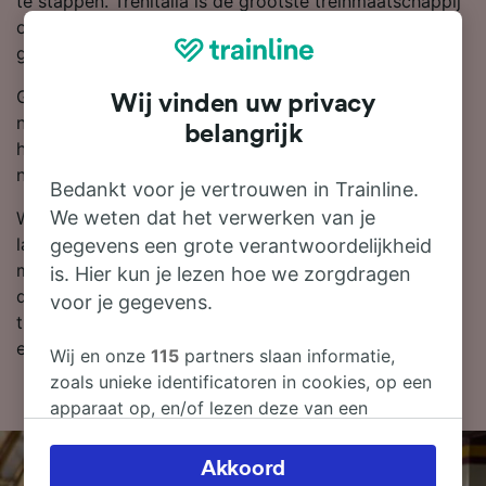
te stappen. Trenitalia is de grootste treinmaatschappij
op deze route, dus waarschijnlijk reis je met hen
gedurende je hele of een deel van je reis naar Matera.
Gebruik onze reisplanner boven aan de pagina om
Wij vinden uw privacy
naar goedkope kaartjes te zoeken en wij laten je zien
belangrijk
hoeveel korting je krijgt op treinkaartjes van Brindisi
naar Matera als je van tevoren boekt.
Bedankt voor je vertrouwen in Trainline.
We weten dat het verwerken van je
Wil je je treinkaartjes naar Matera boeken? Wacht niet
langer en zoek ze dan vandaag bij ons! Als je eerst
gegevens een grote verantwoordelijkheid
meer wilt weten over je reis, vind je hieronder onze
is. Hier kun je lezen hoe we zorgdragen
dienstregeling, tips voor het boeken van goedkope
voor je gegevens.
treinkaartjes en veelgestelde vragen, zoals de eerste
en laatste treinen.
Wij en onze
115
partners slaan informatie,
zoals unieke identificatoren in cookies, op een
apparaat op, en/of lezen deze van een
apparaat in om persoonsgegevens te
verwerken. Je kunt je instellingen bevestigen
Akkoord
of wijzigen door hieronder te klikken.