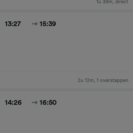
1u 39m
,
direct
13:27
15:39
2u 12m
,
1 overstappen
14:26
16:50