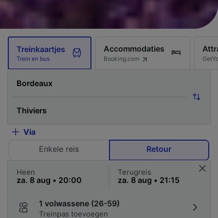
Accommodaties
Attr
Treinkaartjes
Booking.com
GetY
Trein en bus
Via
Enkele reis
Retour
Heen
Terugreis
1 volwassene (26-59)
Treinpas toevoegen