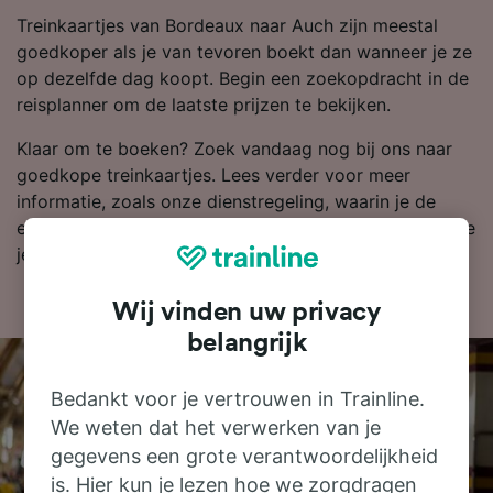
Treinkaartjes van Bordeaux naar Auch zijn meestal
goedkoper als je van tevoren boekt dan wanneer je ze
op dezelfde dag koopt. Begin een zoekopdracht in de
reisplanner om de laatste prijzen te bekijken.
Klaar om te boeken? Zoek vandaag nog bij ons naar
goedkope treinkaartjes. Lees verder voor meer
informatie, zoals onze dienstregeling, waarin je de
eerste en laatste treinen kunt bekijken en tips over hoe
je goedkope treinkaartjes kunt vinden.
Wij vinden uw privacy
belangrijk
Bedankt voor je vertrouwen in Trainline.
We weten dat het verwerken van je
gegevens een grote verantwoordelijkheid
is. Hier kun je lezen hoe we zorgdragen