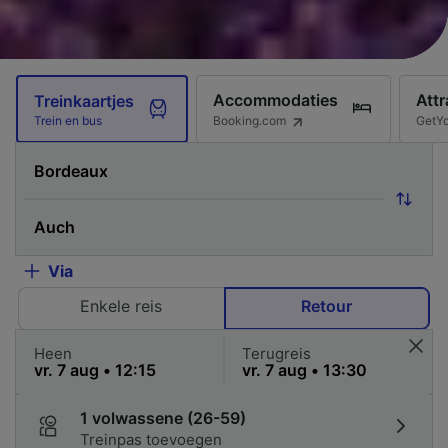
Accommodaties
Attr
Treinkaartjes
Booking.com
GetY
Trein en bus
Via
Enkele reis
Retour
Heen
Terugreis
1 volwassene (26-59)
Treinpas toevoegen