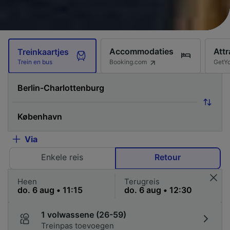
Accommodaties
Attr
Treinkaartjes
Booking.com
GetY
Trein en bus
Via
Enkele reis
Retour
Heen
Terugreis
1 volwassene (26-59)
Treinpas toevoegen