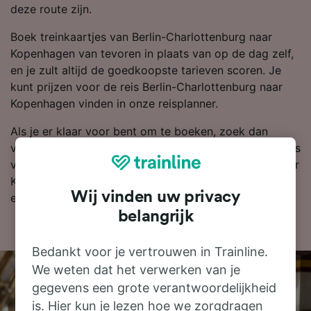
deze route zijn.
Boek treinkaartjes van Berlin-Charlottenburg naar
Kopenhagen van tevoren in plaats van op de dag zelf,
en je zult altijd de goedkoopste tarieven scoren. Je
kunt prijzen voor de reis Berlin-Charlottenburg naar
Kopenhagen vinden in onze reisplanner.
Als je er klaar voor bent om te boeken, zoek dan
vandaag nog bij ons naar goedkope treinkaartjes. Lees
verder voor meer informatie over de reis per trein naar
Kopenhagen, zoals onze dienstregeling waarin je de
Wij vinden uw privacy
eerste en laatste treinen kunt bekijken.
belangrijk
Bedankt voor je vertrouwen in Trainline.
We weten dat het verwerken van je
gegevens een grote verantwoordelijkheid
is. Hier kun je lezen hoe we zorgdragen