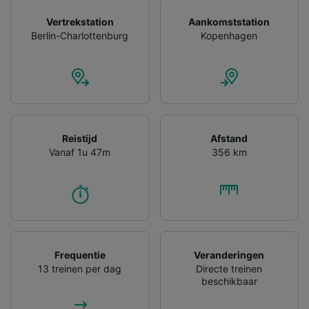
gevraagd om je niet te volgen.
Vertrekstation
Aankomststation
Wij en onze partners verwerken gegevens
Berlin-Charlottenburg
Kopenhagen
voor de volgende doeleinden:
Precieze geolocatiegegevens gebruiken. De
apparaatkenmerken actief scannen ter
identificatie. Informatie op een apparaat
opslaan en/of openen. Gepersonaliseerde
advertenties en content, advertentie- en
contentmetingen, doelgroepenonderzoek en
Reistijd
Afstand
ontwikkeling van diensten.
Vanaf 1u 47m
356 km
Partnerlijst (derden)
Frequentie
Veranderingen
13 treinen per dag
Directe treinen
beschikbaar