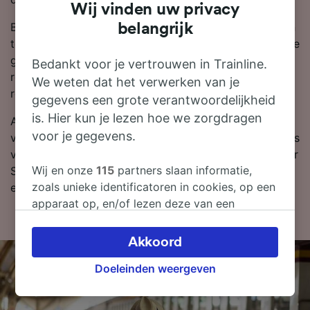
Wij vinden uw privacy
Boek treinkaartjes van Barcelona naar Sant Celoni van
belangrijk
tevoren in plaats van op de dag zelf, en je zult altijd de
goedkoopste tarieven scoren. Je kunt prijzen voor de
Bedankt voor je vertrouwen in Trainline.
reis Barcelona naar Sant Celoni vinden in onze
We weten dat het verwerken van je
reisplanner.
gegevens een grote verantwoordelijkheid
is. Hier kun je lezen hoe we zorgdragen
Als je er klaar voor bent om te boeken, zoek dan
voor je gegevens.
vandaag nog bij ons naar goedkope treinkaartjes. Lees
verder voor meer informatie over de reis per trein naar
Wij en onze
115
partners slaan informatie,
Sant Celoni, zoals onze dienstregeling waarin je de
zoals unieke identificatoren in cookies, op een
eerste en laatste treinen kunt bekijken.
apparaat op, en/of lezen deze van een
apparaat in om persoonsgegevens te
verwerken. Je kunt je instellingen bevestigen
Akkoord
of wijzigen door hieronder te klikken.
Doeleinden weergeven
Daaronder valt ook je recht om bezwaar te
maken in alle gevallen dat er voor de
verwerking een beroep op gerechtvaardigd