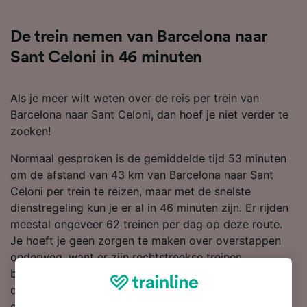
De trein nemen van Barcelona naar
Sant Celoni in 46 minuten
Als je meer wilt weten over de reis per trein van
Barcelona naar Sant Celoni, dan hoef je niet verder te
zoeken!
Normaal gesproken is de gemiddelde tijd 53 minuten
om de afstand van 43 km van Barcelona naar Sant
Celoni per trein te reizen, maar met de snelste
dienstregeling kun je er al in 46 minuten zijn. Er rijden
meestal ongeveer 62 treinen per dag op deze route.
Je hoeft je geen zorgen te maken over overstappen
onderweg, want er zijn rechtstreekse treinen
beschikbaar. Als de grootste treinmaatschappij op
deze route, reis je waarschijnlijk met Renfe gedurende
de hele reis naar Sant Celoni of een deel ervan.