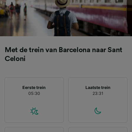
belangen wordt gemaakt. Je kunt deze
instellingen op elk moment wijzigen op de
pagina met onze privacyverklaring. Deze
keuzes worden aan onze partners
doorgegeven en hebben geen invloed op
browsegegevens. Je gegevens worden niet
gebruikt voor tracking als je ons hebt
Met de trein van Barcelona naar Sant
gevraagd om je niet te volgen.
Celoni
Wij en onze partners verwerken gegevens
voor de volgende doeleinden:
Precieze geolocatiegegevens gebruiken. De
apparaatkenmerken actief scannen ter
Eerste trein
Laatste trein
identificatie. Informatie op een apparaat
05:30
23:31
opslaan en/of openen. Gepersonaliseerde
advertenties en content, advertentie- en
contentmetingen, doelgroepenonderzoek en
ontwikkeling van diensten.
Partnerlijst (derden)