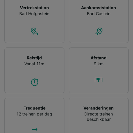
gevraagd om je niet te volgen.
Vertrekstation
Aankomststation
Wij en onze partners verwerken gegevens
Bad Hofgastein
Bad Gastein
voor de volgende doeleinden:
Precieze geolocatiegegevens gebruiken. De
apparaatkenmerken actief scannen ter
identificatie. Informatie op een apparaat
opslaan en/of openen. Gepersonaliseerde
advertenties en content, advertentie- en
contentmetingen, doelgroepenonderzoek en
Reistijd
Afstand
ontwikkeling van diensten.
Vanaf 11m
9 km
Partnerlijst (derden)
Frequentie
Veranderingen
12 treinen per dag
Directe treinen
beschikbaar