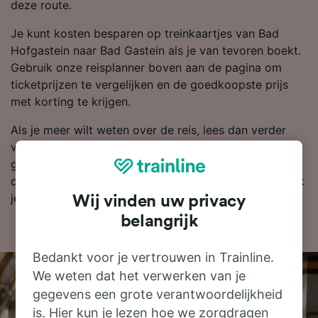
deze route.
Je kunt kosten besparen op treinkaartjes van Bad
Hofgastein naar Bad Gastein als je van tevoren boekt.
Gebruik onze reisplanner boven aan de pagina om
ticketprijzen te vergelijken en de goedkoopste prijs
met korting te krijgen.
Als je meer wilt weten over de reis, lees dan verder
voor dienstregelingen, tips voor het boeken van
goedkope treinkaartjes en veelgestelde vragen, zoals
de eerste en laatste treinen. Wil je gelijk boeken? Zoek
je kaartjes dan vandaag bij ons!
Wij vinden uw privacy
belangrijk
Bedankt voor je vertrouwen in Trainline.
We weten dat het verwerken van je
gegevens een grote verantwoordelijkheid
is. Hier kun je lezen hoe we zorgdragen