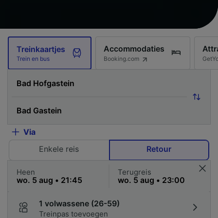
Accommodaties
Attr
Treinkaartjes
Booking.com
GetY
Trein en bus
Via
Enkele reis
Retour
Heen
Terugreis
1 volwassene (26-59)
Treinpas toevoegen