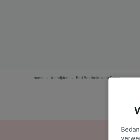
home
treintijden
Bad Bentheim naar Essen
W
Bedank
verwer