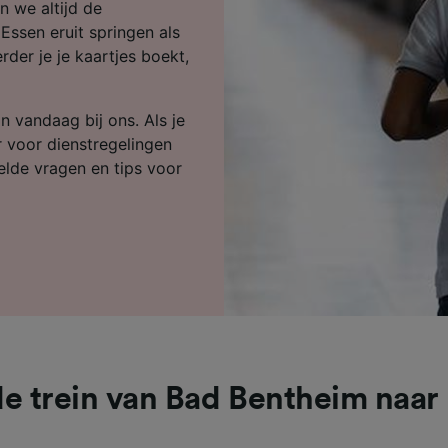
ijst (derden)
n we altijd de
ssen eruit springen als
rder je je kaartjes boekt,
n vandaag bij ons. Als je
r voor dienstregelingen
telde vragen en tips voor
e trein van Bad Bentheim naar