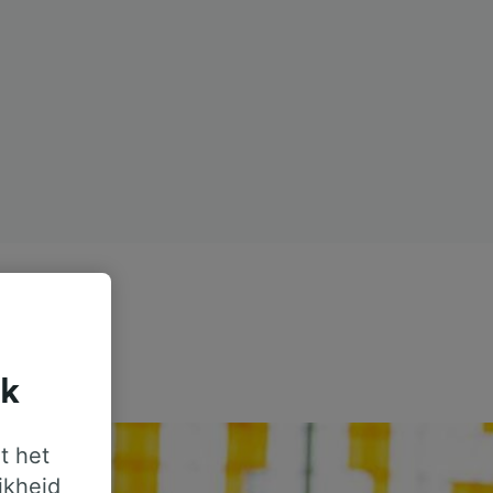
jk
t het
jkheid