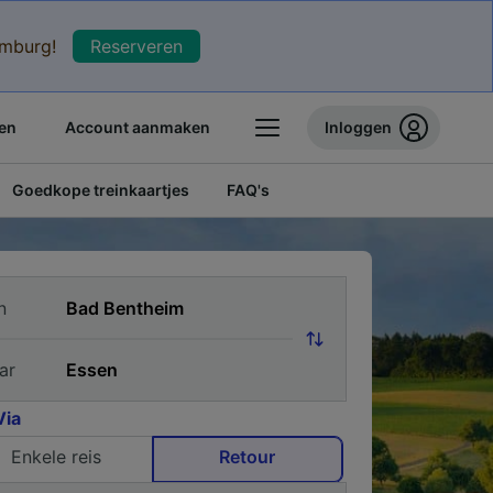
xemburg!
Reserveren
en
Account aanmaken
Inloggen
Goedkope treinkaartjes
FAQ's
n
ar
Via
Enkele reis
Retour