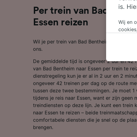
is. Hi
Per trein van Bad Bent
Essen reizen
Wij en 
cookies
persoon
Wil je per trein van Bad Bentheim naar Essen r
wijzige
ons.
bezwaar
op gere
De gemiddelde tijd is ongeveer 2 uur en 42
elk mom
van Bad Bentheim naar Essen per trein te re
keuzes 
dienstregeling kun je er al in 2 uur en 2 minut
op brow
ongeveer 42 treinen per dag op de route me
je ons 
tussen deze twee bestemmingen. Je moet 1 
tijdens je reis naar Essen, want er zijn gee
Wij en 
treindiensten op deze lijn. Je kunt een trein
Preciez
naar Essen te reizen – beide treinmaatscha
scannen 
openen.
comfortabele diensten die je snel op de pl
content
brengen.