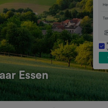
He
Te
aar Essen