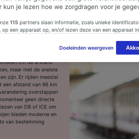
er kun je lezen hoe we zorgdragen voor je gege
heim naar
onze
115
partners slaan informatie, zoals unieke identificato
, op een apparaat op, en/of lezen deze van een apparaat i
sgegevens te verwerken. Je kunt je instellingen bevestigen
eizen? Begin je reis bij
n door hieronder te klikken. Daaronder valt ook je recht om
Doeleinden weergeven
Akko
 te maken in alle gevallen dat er voor de verwerking een 
chtvaardigd belangen wordt gemaakt. Je kunt deze instell
 minuten om de afstand
ent wijzigen op de pagina met onze privacyverklaring. De
izen, maar met de snelste
worden aan onze partners doorgegeven en hebben geen in
en zijn. Er rijden meestal
segegevens. Je gegevens worden niet gebruikt voor tracki
t een afstand van 96 km
hebt gevraagd om je niet te volgen.
verandering overstappen
n momenteel geen directe
onze partners verwerken gegevens voor de volgende doele
 kiezen van DB of ICE om
e geolocatiegegevens gebruiken. De apparaatkenmerken ac
ppijen bieden moderne en
ter identificatie. Informatie op een apparaat opslaan en/of
 Gepersonaliseerde advertenties en content, advertentie- 
aats van bestemming
metingen, doelgroepenonderzoek en ontwikkeling van dien