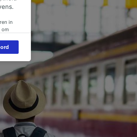
vens.
ren in
n om
 of
ord
beroep
ingen op
ze
vloed
ng als
inden:
tief
en
sten.