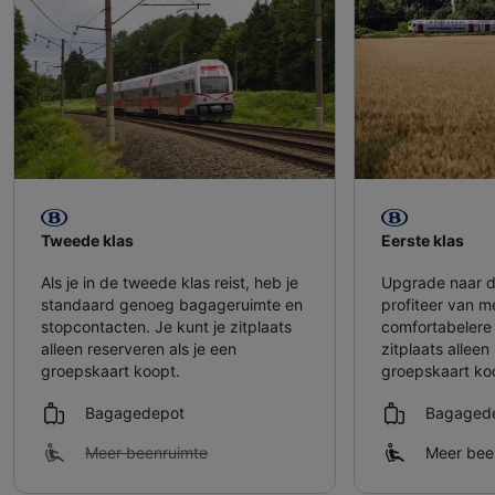
Tweede klas
Eerste klas
Als je in de tweede klas reist, heb je
Upgrade naar d
standaard genoeg bagageruimte en
profiteer van m
stopcontacten. Je kunt je zitplaats
comfortabelere 
alleen reserveren als je een
zitplaats alleen
groepskaart koopt.
groepskaart ko
Bagagedepot
Bagaged
Meer beenruimte
Meer bee