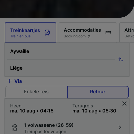
Accommodaties
Attr
Treinkaartjes
Booking.com
GetY
Trein en bus
Via
Enkele reis
Retour
Heen
Terugreis
1 volwassene (26-59)
Treinpas toevoegen