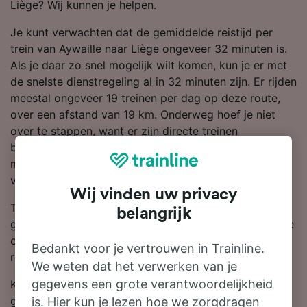
Liège? Wij kunnen je helpen.
Je kunt verwachten dat de gemiddelde reistijd per
trein van Aywaille naar Liège ongeveer 32 minuten is.
Als je daar zo snel mogelijk wilt komen, kun je er met
de snelste dienstregeling al in 32 minuten zijn. Er rijden
meestal ongeveer 19 treinen per dag op deze route,
over een afstand van 19 km. Onderweg hoef je niet
over te stappen, want er zijn directe treinen
beschikbaar van Aywaille naar Liège. Je kunt reizen
met een trein van SNCB, want zij zijn het grootste
vervoersbedrijf op deze route.
Wij vinden uw privacy
Treinkaartjes van Aywaille naar Liège zijn meestal
belangrijk
goedkoper als je van tevoren boekt dan wanneer je ze
op dezelfde dag koopt. Begin een zoekopdracht in de
Bedankt voor je vertrouwen in Trainline.
reisplanner om de laatste prijzen te bekijken.
We weten dat het verwerken van je
gegevens een grote verantwoordelijkheid
Klaar om te boeken? Zoek vandaag nog bij ons naar
goedkope treinkaartjes. Lees verder voor meer
is. Hier kun je lezen hoe we zorgdragen