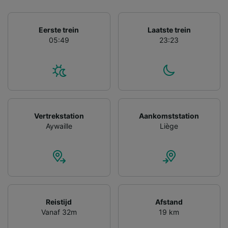
gevraagd om je niet te volgen.
Wij en onze partners verwerken gegevens
Eerste trein
Laatste trein
voor de volgende doeleinden:
05:49
23:23
Precieze geolocatiegegevens gebruiken. De
apparaatkenmerken actief scannen ter
identificatie. Informatie op een apparaat
opslaan en/of openen. Gepersonaliseerde
advertenties en content, advertentie- en
contentmetingen, doelgroepenonderzoek en
ontwikkeling van diensten.
Vertrekstation
Aankomststation
Partnerlijst (derden)
Aywaille
Liège
Reistijd
Afstand
Vanaf 32m
19 km