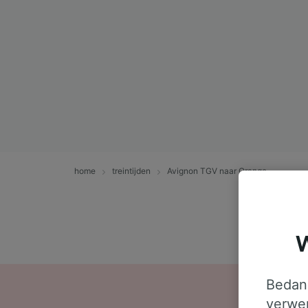
home
treintijden
Avignon TGV naar Orange
W
Bedank
verwer