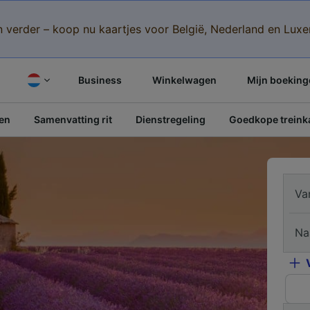
n verder – koop nu kaartjes voor België, Nederland en Lu
Business
Winkelwagen
Mijn boeking
pen
Samenvatting rit
Dienstregeling
Goedkope treinka
Va
Na