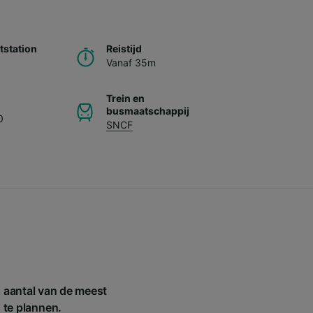
station
Reistijd
Vanaf 35m
Trein en
busmaatschappij
0
SNCF
 aantal van de meest
s te plannen.