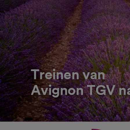
Treinen van
Avignon TGV n