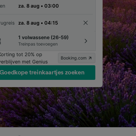
en
rugreis
1 volwassene (26-59)
Treinpas toevoegen
Korting tot 20% op
Booking.com
verblijven met Genius
Goedkope treinkaartjes zoeken