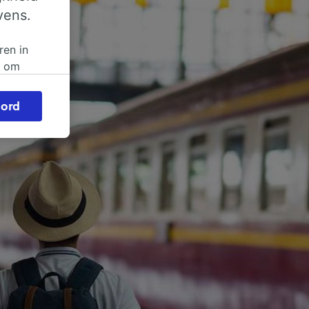
vens.
ren in
n om
 of
ord
beroep
ingen op
ze
vloed
ng als
inden:
tief
en
sten.