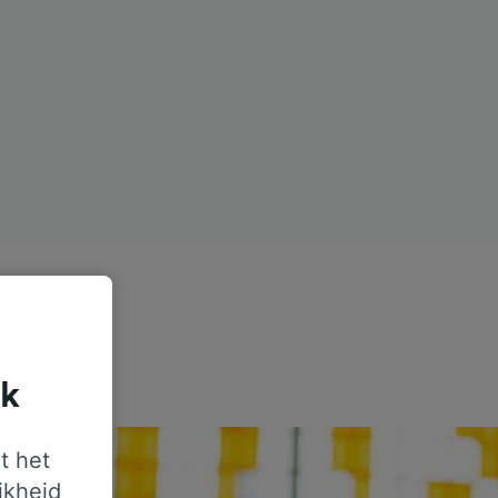
jk
t het
jkheid