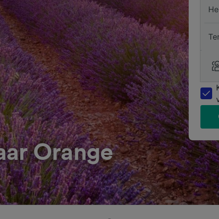
He
Te
aar Orange