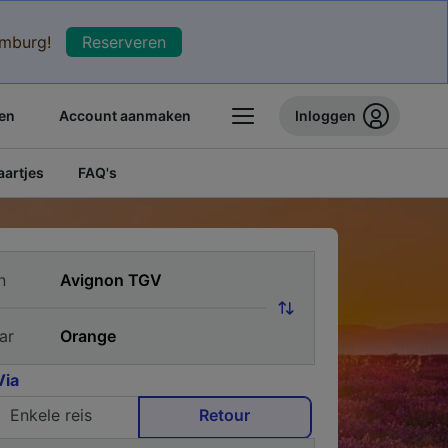
xemburg!
Reserveren
en
Account aanmaken
Inloggen
artjes
FAQ's
n
ar
Via
Enkele reis
Retour