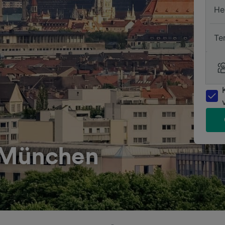
He
Te
 München