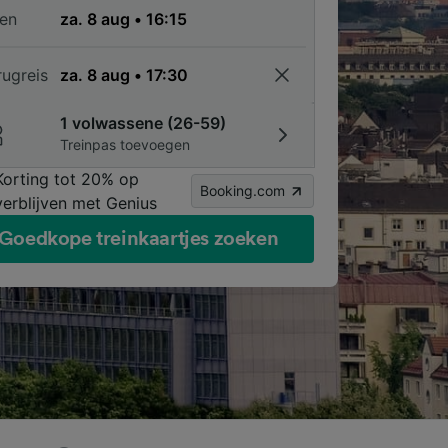
en
rugreis
1 volwassene (26-59)
Treinpas toevoegen
Korting tot 20% op
Booking.com
verblijven met Genius
Goedkope treinkaartjes zoeken