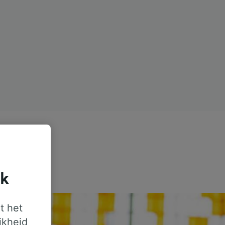
jk
t het
jkheid