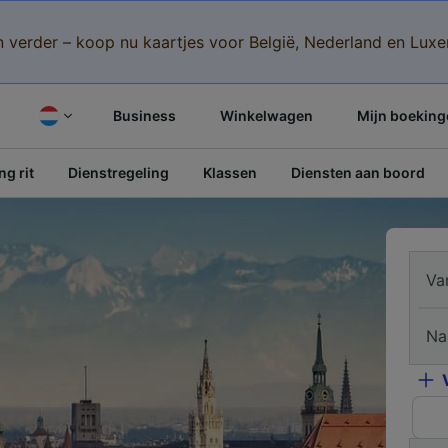
n verder – koop nu kaartjes voor België, Nederland en Lu
Business
Winkelwagen
Mijn boeking
g rit
Dienstregeling
Klassen
Diensten aan boord
Va
Na