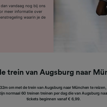
ijst (derden)
k dan vandaag nog bij ons
or meer informatie over
ienstregeling waarin je de
e trein van Augsburg naar M
32m om met de trein van Augsburg naar München te reizen,
zijn normaal 60 treinen treinen per dag die van Augsburg na
tickets beginnen vanaf € 6,99.