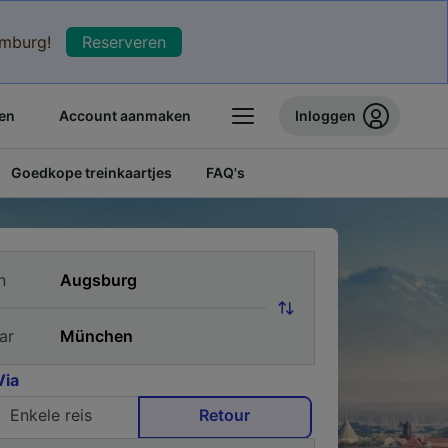
xemburg!
Reserveren
en
Account aanmaken
Inloggen
Goedkope treinkaartjes
FAQ's
n
ar
Via
Enkele reis
Retour