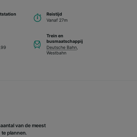
station
Reistijd
Vanaf 27m
Trein en
busmaatschappij
,99
Deutsche Bahn
,
Westbahn
 aantal van de meest
s te plannen.