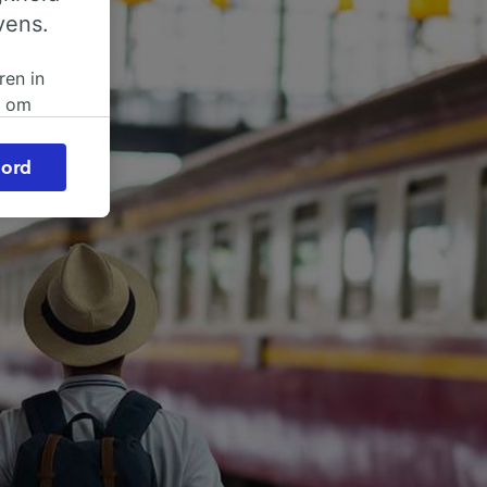
vens.
ren in
n om
 of
ord
beroep
ingen op
ze
vloed
ng als
inden:
tief
en
sten.