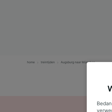
home
treintijden
Augsburg naar München
W
Bedank
verwer