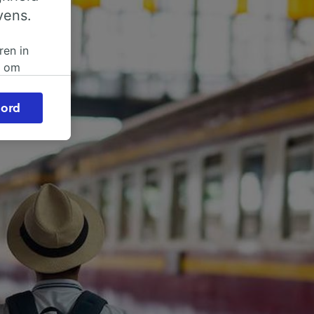
vens.
ren in
n om
 of
ord
beroep
ingen op
ze
vloed
ng als
inden:
tief
en
sten.