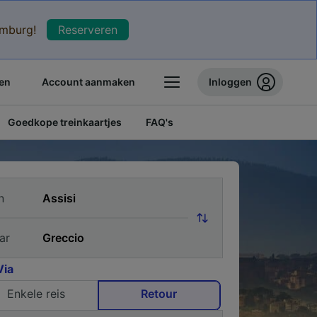
xemburg!
Reserveren
en
Account aanmaken
Inloggen
Goedkope treinkaartjes
FAQ's
n
ar
Via
Enkele reis
Retour