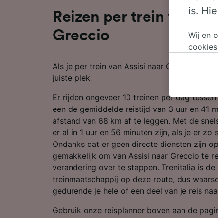
is. Hi
Reizen per trein van Ass
Greccio
Wij en 
cookies
persoon
Als je per trein van Assisi naar Greccio wilt 
wijzige
juiste plek!
bezwaar
op gere
Er rijden ongeveer 10 treinen per dag tussen
elk mom
een de gemiddelde reistijd van 3 uur en 41 
keuzes 
afstand van 68 km af te leggen. Met de snels
op brow
er al in 1 uur en 56 minuten zijn, als je er zo
je ons 
Ondanks dat er geen directe diensten zijn op 
gemakkelijk om van Assisi naar Greccio te rei
Wij en 
verandering over te stappen. Trenitalia is de
Preciez
treinmaatschappij op deze route, dus waarschi
scannen 
openen.
gedurende je hele of een deel van je reis naa
content
Gebruik onze reisplanner boven aan de pag