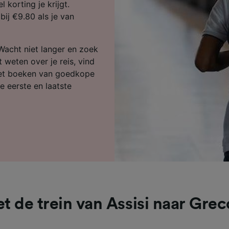
ijst (derden)
 korting je krijgt.
bij €9.80 als je van
 Wacht niet langer en zoek
t weten over je reis, vind
 het boeken van goedkope
e eerste en laatste
t de trein van Assisi naar Grec