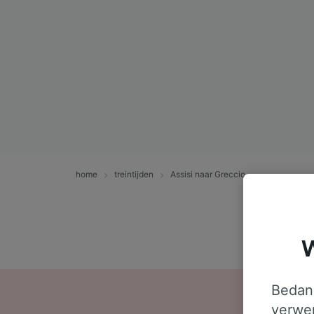
home
treintijden
Assisi naar Greccio
W
Bedank
verwer