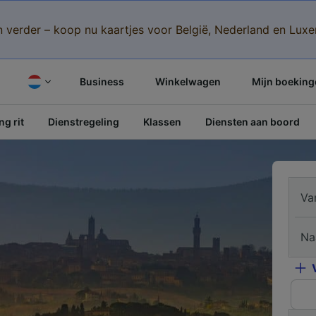
n verder – koop nu kaartjes voor België, Nederland en Lu
Business
Winkelwagen
Mijn boeking
g rit
Dienstregeling
Klassen
Diensten aan boord
Va
Na