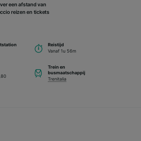
over een afstand van
ccio reizen en tickets
station
Reistijd
Vanaf 1u 56m
Trein en
busmaatschappij
,80
Trenitalia