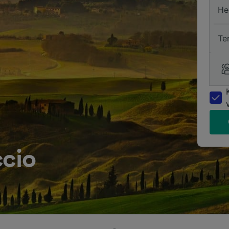
He
Te
ccio