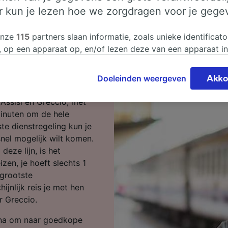
er kun je lezen hoe we zorgdragen voor je gege
isi naar
onze
115
partners slaan informatie, zoals unieke identificato
, op een apparaat op, en/of lezen deze van een apparaat i
sgegevens te verwerken. Je kunt je instellingen bevestigen
reizen, dan ben je op de
n door hieronder te klikken. Daaronder valt ook je recht om
Doeleinden weergeven
Akko
 te maken in alle gevallen dat er voor de verwerking een 
chtvaardigd belangen wordt gemaakt. Je kunt deze instell
 Assisi en Greccio, met
ent wijzigen op de pagina met onze privacyverklaring. De
minuten om de hele
worden aan onze partners doorgegeven en hebben geen in
te dienstregeling kun je
segegevens. Je gegevens worden niet gebruikt voor tracki
 snel mogelijk wilt komen.
hebt gevraagd om je niet te volgen.
deze lijn, is het
zen, je hoeft slechts 1
onze partners verwerken gegevens voor de volgende doele
 grootste
e geolocatiegegevens gebruiken. De apparaatkenmerken ac
jnlijk reis je met hen
ter identificatie. Informatie op een apparaat opslaan en/of
 Gepersonaliseerde advertenties en content, advertentie- 
r Greccio.
metingen, doelgroepenonderzoek en ontwikkeling van dien
ina om naar goedkope