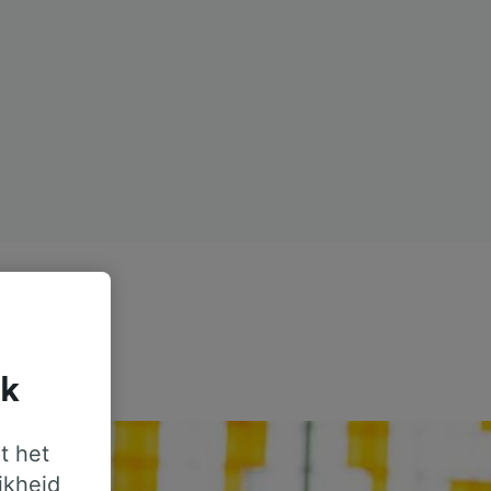
jk
t het
jkheid