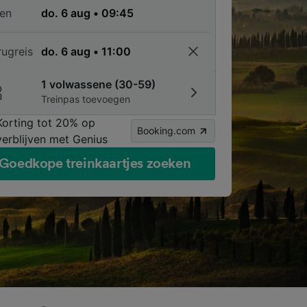
en
rugreis
1 volwassene (30-59)
Treinpas toevoegen
Korting tot 20% op
Booking.com
verblijven met Genius
Goedkope treinkaartjes zoeken